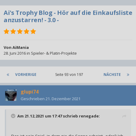
Ai's Trophy Blog - Hör auf die Einkaufsliste
anzustarren! - 3.0 -
Von
AiMania
28. Juni 2016
in
Spieler- & Platin-Projekte
VORHERIGE
Seite 93 von 197
NÄCHSTE
glupi74
Geschrieben
21. Dezember 2021
Am 21.12.2021 um 17:47 schrieb
renegade
: