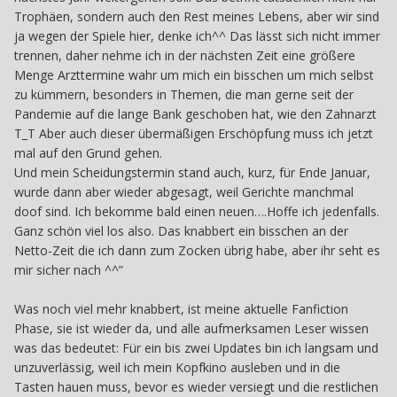
Trophäen, sondern auch den Rest meines Lebens, aber wir sind
ja wegen der Spiele hier, denke ich^^ Das lässt sich nicht immer
trennen, daher nehme ich in der nächsten Zeit eine größere
Menge Arzttermine wahr um mich ein bisschen um mich selbst
zu kümmern, besonders in Themen, die man gerne seit der
Pandemie auf die lange Bank geschoben hat, wie den Zahnarzt
T_T Aber auch dieser übermäßigen Erschöpfung muss ich jetzt
mal auf den Grund gehen.
Und mein Scheidungstermin stand auch, kurz, für Ende Januar,
wurde dann aber wieder abgesagt, weil Gerichte manchmal
doof sind. Ich bekomme bald einen neuen….Hoffe ich jedenfalls.
Ganz schön viel los also. Das knabbert ein bisschen an der
Netto-Zeit die ich dann zum Zocken übrig habe, aber ihr seht es
mir sicher nach ^^”
Was noch viel mehr knabbert, ist meine aktuelle Fanfiction
Phase, sie ist wieder da, und alle aufmerksamen Leser wissen
was das bedeutet: Für ein bis zwei Updates bin ich langsam und
unzuverlässig, weil ich mein Kopfkino ausleben und in die
Tasten hauen muss, bevor es wieder versiegt und die restlichen