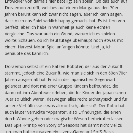
Entwickler von damals hier beteiligt sein sollen. Ob das auch auf
Doraemon zutrifft, welches auf einem Manga aus den 70er
Jahren beruht kann ich zwar nicht sagen, aber ich kann sagen,
dass mich das Spiel wirklich happy gemacht hat. Es ist fern von
perfekt, aber ich habe in Wahrheit ja auch keine echten
Vergleiche. Das war auch ein Grund, warum ich es spielen
wollte: Schauen, ob ich heutzutage überhaupt noch etwas mit
einem Harvest Moon Spiel anfangen könnte. Und ja, ich
behaupte das kann ich.
Doraemon selbst ist ein Katzen-Roboter, der aus der Zukunft
stammt, jedoch eine Zukunft, wie man sie sich in den 60er/70er
Jahren ausgemalt hat. Er ist in der japanischen Gegenwart
gelandet und dort mit einer Gruppe Kindern befreundet, die
dann mit ihm Abenteuer erleben, die für Kinder der japanischen
70er so üblich waren, deswegen alles recht archetypisch und für
unsere Verhältnisse etwas altmodisch, aber süß. Der Robo hat
auch lauter verrückte “Apparate”, also Erfindungen, die einen
durch Wände gehen oder magische Wesen herbeirufen lassen.
Das Spiel-Prinzip von Story of Seasons hat damit nicht viel zu
tun, man hat sozusagen ein Lizenz-Game auf SofS Basis