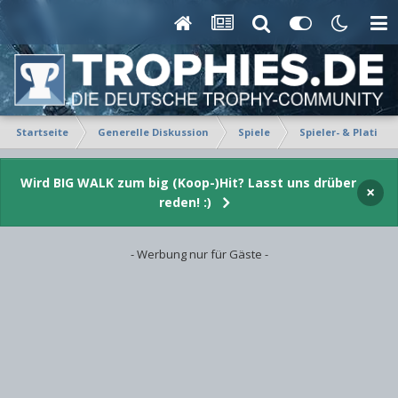
Startseite
Generelle Diskussion
Spiele
Spieler- & Platin-P
Wird BIG WALK zum big (Koop-)Hit? Lasst uns drüber
×
reden! :)
- Werbung nur für Gäste -