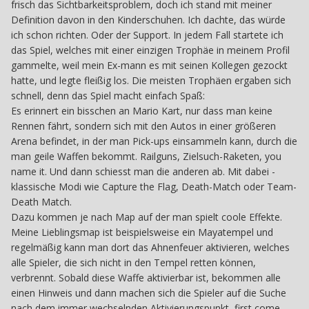
frisch das Sichtbarkeitsproblem, doch ich stand mit meiner
Definition davon in den Kinderschuhen. Ich dachte, das würde
ich schon richten. Oder der Support. In jedem Fall startete ich
das Spiel, welches mit einer einzigen Trophäe in meinem Profil
gammelte, weil mein Ex-mann es mit seinen Kollegen gezockt
hatte, und legte fleißig los. Die meisten Trophäen ergaben sich
schnell, denn das Spiel macht einfach Spaß:
Es erinnert ein bisschen an Mario Kart, nur dass man keine
Rennen fährt, sondern sich mit den Autos in einer größeren
Arena befindet, in der man Pick-ups einsammeln kann, durch die
man geile Waffen bekommt. Railguns, Zielsuch-Raketen, you
name it. Und dann schiesst man die anderen ab. Mit dabei -
klassische Modi wie Capture the Flag, Death-Match oder Team-
Death Match.
Dazu kommen je nach Map auf der man spielt coole Effekte.
Meine Lieblingsmap ist beispielsweise ein Mayatempel und
regelmäßig kann man dort das Ahnenfeuer aktivieren, welches
alle Spieler, die sich nicht in den Tempel retten können,
verbrennt. Sobald diese Waffe aktivierbar ist, bekommen alle
einen Hinweis und dann machen sich die Spieler auf die Suche
nach dem immer wechselnden Aktivierungspunkt, first come,