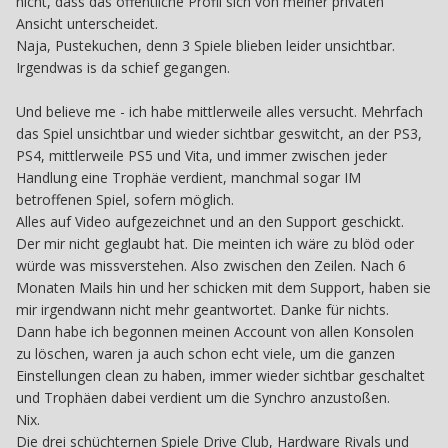
nicht, dass das öffentliche Profil sich von meiner privaten
Ansicht unterscheidet.
Naja, Pustekuchen, denn 3 Spiele blieben leider unsichtbar.
Irgendwas is da schief gegangen.
Und believe me - ich habe mittlerweile alles versucht. Mehrfach
das Spiel unsichtbar und wieder sichtbar geswitcht, an der PS3,
PS4, mittlerweile PS5 und Vita, und immer zwischen jeder
Handlung eine Trophäe verdient, manchmal sogar IM
betroffenen Spiel, sofern möglich.
Alles auf Video aufgezeichnet und an den Support geschickt.
Der mir nicht geglaubt hat. Die meinten ich wäre zu blöd oder
würde was missverstehen. Also zwischen den Zeilen. Nach 6
Monaten Mails hin und her schicken mit dem Support, haben sie
mir irgendwann nicht mehr geantwortet. Danke für nichts.
Dann habe ich begonnen meinen Account von allen Konsolen
zu löschen, waren ja auch schon echt viele, um die ganzen
Einstellungen clean zu haben, immer wieder sichtbar geschaltet
und Trophäen dabei verdient um die Synchro anzustoßen.
Nix.
Die drei schüchternen Spiele Drive Club, Hardware Rivals und