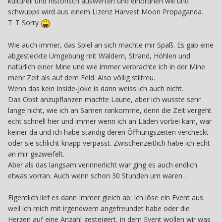
kulturell und historisch auswerten und einordnen will und
schwupps wird aus einem Lizenz Harvest Moon Propaganda.
T_T Sorry
Wie auch immer, das Spiel an sich machte mir Spaß. Es gab eine
abgesteckte Umgebung mit Wäldern, Strand, Höhlen und
natürlich einer Mine und wie immer verbrachte ich in der Mine
mehr Zeit als auf dem Feld. Also völlig stiltreu.
Wenn das kein Inside-Joke is dann weiss ich auch nicht.
Das Obst anzupflanzen machte Laune, aber ich wusste sehr
lange nicht, wie ich an Samen rankomme, denn die Zeit vergeht
echt schnell hier und immer wenn ich an Läden vorbei kam, war
keiner da und ich habe ständig deren Öffnungszeiten vercheckt
oder sie schlicht knapp verpasst. Zwischenzeitlich habe ich echt
an mir gezweifelt.
Aber als das langsam verinnerlicht war ging es auch endlich
etwas vorran. Auch wenn schon 30 Stunden um waren…
Eigentlich lief es dann Immer gleich ab: Ich löse ein Event aus
weil ich mich mit irgendwem angefreundet habe oder die
Herzen auf eine Anzahl gesteigert, in dem Event wollen wir was