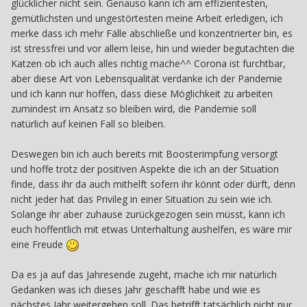
glücklicher nicht sein. Genauso kann ich am effizientesten,
gemütlichsten und ungestörtesten meine Arbeit erledigen, ich
merke dass ich mehr Fälle abschließe und konzentrierter bin, es
ist stressfrei und vor allem leise, hin und wieder begutachten die
Katzen ob ich auch alles richtig mache^^ Corona ist furchtbar,
aber diese Art von Lebensqualität verdanke ich der Pandemie
und ich kann nur hoffen, dass diese Möglichkeit zu arbeiten
zumindest im Ansatz so bleiben wird, die Pandemie soll
natürlich auf keinen Fall so bleiben.
Deswegen bin ich auch bereits mit Boosterimpfung versorgt
und hoffe trotz der positiven Aspekte die ich an der Situation
finde, dass ihr da auch mithelft sofern ihr könnt oder dürft, denn
nicht jeder hat das Privileg in einer Situation zu sein wie ich.
Solange ihr aber zuhause zurückgezogen sein müsst, kann ich
euch hoffentlich mit etwas Unterhaltung aushelfen, es wäre mir
eine Freude
Da es ja auf das Jahresende zugeht, mache ich mir natürlich
Gedanken was ich dieses Jahr geschafft habe und wie es
nächstes Jahr weitergehen soll. Das betrifft tatsächlich nicht nur