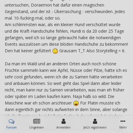
untersuchen, Doraemon hat dafür einen magischen
Gegenstand, und der ist - Überraschung - verschwunden. Jedes
mal. 10-fucking-mal, oder so.
Am schlimmsten war, als ein kleiner Hund verschüttet wurde
und die Kraft-Handschuhe fehlen, Hundi is da 20 oder 25 Tage
gefangen, weil ich so lange gebraucht habe die notwendigen
Events auszulösen um diese blöden Handschuhe zu bekommen!
Den hat keiner gefüttert
Grausam T_T Also Storytelling = 6.
Da man im Wald und an anderen Orten auch noch schöne
Früchte sammeln kann wie Äpfel, Nüsse oder Pilze, hätte ich es
sehr cool gefunden, wenn ich die zu Samen hätte verarbeiten
und anbauen können. So weit geht das Spiel dann aber leider
nicht, man kann nur zu Samen verarbeiten, was man eh früher
oder später im Laden kaufen kann. Naja halb so wild. Die
Maschine war eh schon arschteuer
Für Platin musste ich
dann eigentlich gar nichts aufwerten in dem Sinne, aber solange
ich die Events noch nicht fertig hatte, habe ich mich trotzdem
damit befasst, jeden Tag mein Feld zu düngen und so immer
Forum
Ungelesen
Anmelden
Jetzt registrieren
Mehr
bessere Früchte zu erhalten und damit auch besseres Saatgut.