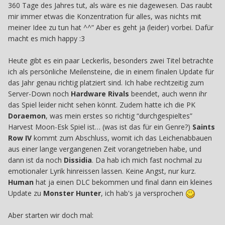
360 Tage des Jahres tut, als wäre es nie dagewesen. Das raubt
mir immer etwas die Konzentration für alles, was nichts mit
meiner Idee zu tun hat ^^” Aber es geht ja (leider) vorbei. Dafür
macht es mich happy :3
Heute gibt es ein paar Leckerlis, besonders zwei Titel betrachte
ich als persönliche Meilensteine, die in einem finalen Update für
das Jahr genau richtig platziert sind. Ich habe rechtzeitig zum
Server-Down noch
Hardware Rivals
beendet, auch wenn ihr
das Spiel leider nicht sehen könnt. Zudem hatte ich die PK
Doraemon
, was mein erstes so richtig “durchgespieltes”
Harvest Moon-Esk Spiel ist… (was ist das für ein Genre?)
Saints
Row IV
kommt zum Abschluss, womit ich das Leichenabbauen
aus einer lange vergangenen Zeit vorangetrieben habe, und
dann ist da noch
Dissidia
. Da hab ich mich fast nochmal zu
emotionaler Lyrik hinreissen lassen. Keine Angst, nur kurz.
Human
hat ja einen DLC bekommen und final dann ein kleines
Update zu
Monster Hunter
, ich hab's ja versprochen
Aber starten wir doch mal: