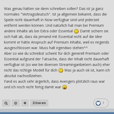
https://www.playstation.com/Plus
. PlayStation Plus ist ein
fortlaufendes Abonnement, für welches eine
Was genau hätten sie denn schreiben sollen? Das ist ja ganz
wiederkehrende Abonnementgebühr berechnet wird, die
normales "Vertragsdeutsch". Ist ja allgemein bekannt, dass die
bis zur Kündigung automatisch abgebucht wird. Es gelten
Spiele nicht dauerhaft in Now verfügbar sind und jederzeit
Altersbeschränkungen. Es gelten die
entfernt werden können. Und natürlich hat man bei Premium
Nutzungsbedingungen:
play.st/psplus-usageterms
andere Inhalte als bei Extra oder Essential
Damit sichern sie
sich halt ab, dass da jemand mit Essential nicht auf die Idee
kommt er hätte Anspruch auf Premium Inhalte, weil es nirgends
ausgeschlossen war. Muss halt irgendwo stehen^^
Aber so wie du schreibst scheint für dich generell Premium oder
Essential aufgrund der Tatsache, dass der Inhalt nicht dauerhaft
verfügbar ist (so wie bei diversen Streaminganbietern auch) eher
nicht das richtige Modell für dich
Was ja auch ok ist, kann ich
absolut nachvollziehen.
Fand es auch sehr ärgerlich, dass Avengers plötzlich raus war
und ich noch nicht fertig damit war
Zitieren
1