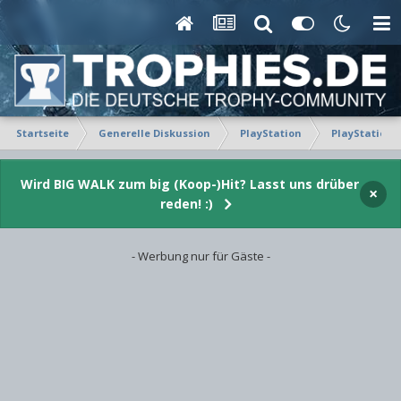
Startseite
Generelle Diskussion
PlayStation
PlayStation 
Wird BIG WALK zum big (Koop-)Hit? Lasst uns drüber
×
reden! :)
- Werbung nur für Gäste -