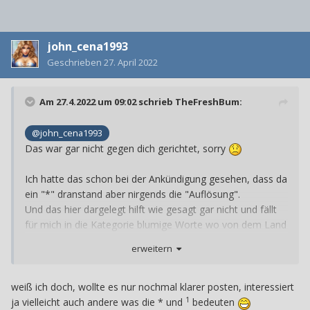
john_cena1993
Geschrieben
27. April 2022
Am 27.4.2022 um 09:02 schrieb
TheFreshBum
:
@john_cena1993
Das war gar nicht gegen dich gerichtet, sorry
Ich hatte das schon bei der Ankündigung gesehen, dass da
ein "*" dranstand aber nirgends die "Auflösung".
Und das hier dargelegt hilft wie gesagt gar nicht und fällt
für mich in die Kategorie blumige Worte wo von dem Land
in dem Milch und Honig fließt berichtet wird ohne
erweitern
überhaupt etwas zu sagen:
1
Verfügbarkeit der Spielebibliothek variiert je nach Zeit und
Paket. Weitere Informationen und Updates zu PlayStation
weiß ich doch, wollte es nur nochmal klarer posten, interessiert
Plus-Angeboten findest du unter
1
ja vielleicht auch andere was die * und
bedeuten