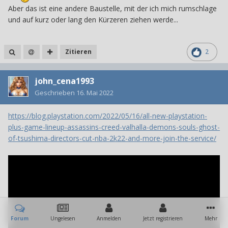
Aber das ist eine andere Baustelle, mit der ich mich rumschlage
und auf kurz oder lang den Kürzeren ziehen werde...
Zitieren
2
john_cena1993
Geschrieben
16. Mai 2022
https://blog.playstation.com/2022/05/16/all-new-playstation-
plus-game-lineup-assassins-creed-valhalla-demons-souls-ghost-
of-tsushima-directors-cut-nba-2k22-and-more-join-the-service/
Forum
Ungelesen
Anmelden
Jetzt registrieren
Mehr