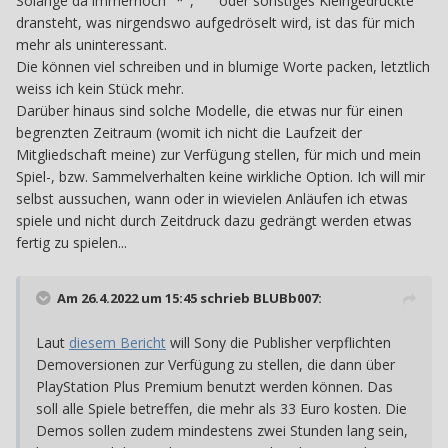
Solange da immernoch "*", "²" oder sonstiges Kleingedruckte
dransteht, was nirgendswo aufgedröselt wird, ist das für mich
mehr als uninteressant.
Die können viel schreiben und in blumige Worte packen, letztlich
weiss ich kein Stück mehr.
Darüber hinaus sind solche Modelle, die etwas nur für einen
begrenzten Zeitraum (womit ich nicht die Laufzeit der
Mitgliedschaft meine) zur Verfügung stellen, für mich und mein
Spiel-, bzw. Sammelverhalten keine wirkliche Option. Ich will mir
selbst aussuchen, wann oder in wievielen Anläufen ich etwas
spiele und nicht durch Zeitdruck dazu gedrängt werden etwas
fertig zu spielen...
Am 26.4.2022 um 15:45 schrieb
BLUBb007
:
Laut
diesem Bericht
will Sony die Publisher verpflichten
Demoversionen zur Verfügung zu stellen, die dann über
PlayStation Plus Premium benutzt werden können. Das
soll alle Spiele betreffen, die mehr als 33 Euro kosten. Die
Demos sollen zudem mindestens zwei Stunden lang sein,