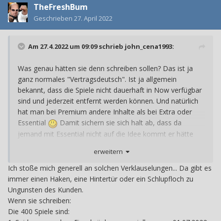
TheFreshBum
Geschrieben
27. April 2022
Am 27.4.2022 um 09:09 schrieb
john_cena1993
:
Was genau hätten sie denn schreiben sollen? Das ist ja
ganz normales "Vertragsdeutsch". Ist ja allgemein
bekannt, dass die Spiele nicht dauerhaft in Now verfügbar
sind und jederzeit entfernt werden können. Und natürlich
hat man bei Premium andere Inhalte als bei Extra oder
Essential
Damit sichern sie sich halt ab, dass da
jemand mit Essential nicht auf die Idee kommt er hätte
Anspruch auf Premium Inhalte, weil es nirgends
erweitern
ausgeschlossen war. Muss halt irgendwo stehen^^
Aber so wie du schreibst scheint für dich generell Premium
Ich stoße mich generell an solchen Verklauselungen... Da gibt es
oder Essential aufgrund der Tatsache, dass der Inhalt nicht
immer einen Haken, eine Hintertür oder ein Schlupfloch zu
dauerhaft verfügbar ist (so wie bei diversen
Ungunsten des Kunden.
Streaminganbietern auch) eher nicht das richtige Modell
Wenn sie schreiben:
für dich
Was ja auch ok ist, kann ich absolut
Die 400 Spiele sind:
nachvollziehen.