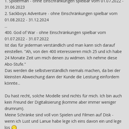
1. Spiderman - ohne Einschränkungen spielbar vom 01.07.2022 -
Fand es auch sehr ärgerlich, dass Avengers plötzlich raus
31.06.2023
war und ich noch nicht fertig damit war
2. Sackboys Adventure - ohne Einschränkungen spielbar vom
01.08.2022 - 31.12.2024
...
400. God of War - ohne Einschränkungen spielbar vom
01.07.2022 - 31.07.2022
Ist das für jederman verständlich und man kann sich darauf
einstellen. "Ah, von den 400 interessieren mich 25 und ich habe
24 Monate Zeit um mich denen zu widmen. Ich nehme diese
Abo-Stufe."
Das werden die selbstverständlich niemals machen, da bei der
kleinsten Abweichung dann der Kunde die Leistung einfordern
könnte...
Du hast recht, solche Modelle sind nichts für mich. Ich bin auch
kein Freund der Digitalisierung (komme aber immer weniger
drumrum).
Meine Schränke sind voll von Spielen und Filmen auf Disk -
wenn ich Lust und Lanue habe lege ich eins davon ein und lege
los