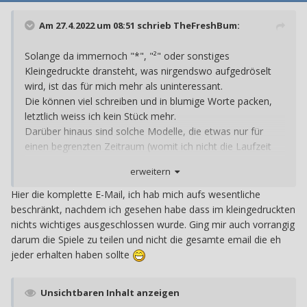
Am 27.4.2022 um 08:51 schrieb
TheFreshBum
:
Solange da immernoch "*", "²" oder sonstiges
Kleingedruckte dransteht, was nirgendswo aufgedröselt
wird, ist das für mich mehr als uninteressant.
Die können viel schreiben und in blumige Worte packen,
letztlich weiss ich kein Stück mehr.
Darüber hinaus sind solche Modelle, die etwas nur für
einen begrenzten Zeitraum (womit ich nicht die Laufzeit
der Mitgliedschaft meine) zur Verfügung stellen, für mich
erweitern
und mein Spiel-, bzw. Sammelverhalten keine wirkliche
Option. Ich will mir selbst aussuchen, wann oder in
Hier die komplette E-Mail, ich hab mich aufs wesentliche
wievielen Anläufen ich etwas spiele und nicht durch
beschränkt, nachdem ich gesehen habe dass im kleingedruckten
Zeitdruck dazu gedrängt werden etwas fertig zu spielen...
nichts wichtiges ausgeschlossen wurde. Ging mir auch vorrangig
darum die Spiele zu teilen und nicht die gesamte email die eh
jeder erhalten haben sollte
Unsichtbaren Inhalt anzeigen