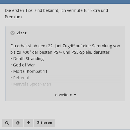
Die ersten Titel sind bekannt, ich vermute für Extra und
Premium:
Zitat
Du erhältst ab dem 22. Juni Zugriff auf eine Sammlung von
1
bis zu 400
der besten PS4- und PS5-Spiele, darunter:
• Death Stranding
• God of War
• Mortal Kombat 11
• Returnal
• Marvel’s Spider-Man
• Marvel’s Spider-Man: Miles Morales
erweitern
• und viele weitere, die noch bekannt gegeben werden
Zitieren