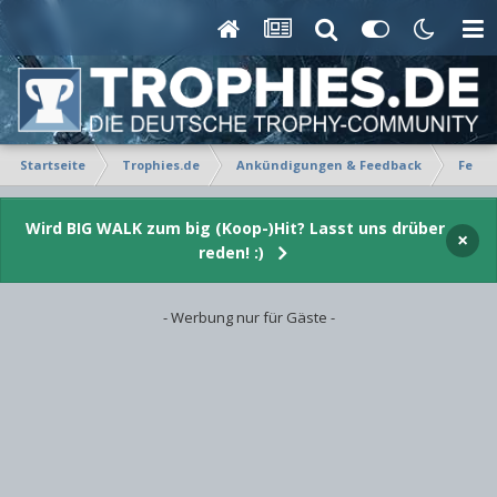
Startseite
Trophies.de
Ankündigungen & Feedback
Feedb
Wird BIG WALK zum big (Koop-)Hit? Lasst uns drüber
×
reden! :)
- Werbung nur für Gäste -