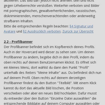
aktivieren. Das Bild darf jedoch nicht animiert sein und nicht
gegen Urheberrechte verstoßen. Weiterhin verboten sind Bilder
mit pornographischen, gewaltverherrlichenden, rassistischen,
diskriminierenden, menschenverachtenden oder anderweitig
strafbaren Inhalten.
Bitte die entsprechenden Regeln beachten:
§4 Signatur und
Avatare
und
§2 Ausdrücklich verboten
.
Zurück zur Übersicht
2.2 - Profilbanner
22
Der Profilbanner befindet sich im Kopfbereich deines Profils.
Auch in der Hovercard wird dieser zu sehen sein. Um deinen
Profilbanner zu ändern, begebe dich in dein Profil, indem du
oben rechts auf deinen Benutzernamen klickst. Es öffnet sich
ein kleines Menü, dort wählst du dann den Punkt "Profil"
unterhalb des Reiters "Meine Inhalte" aus. Du befindest dich nun
auf deinem Profil. Oben rechts auf deinem derzeitigen
Profilbanner findest du den Button "Titelbild". Mit einem Klick
kannst du dort das aktuelle Bild löschen, die Position
verschieben oder aber ein neues Bild hochladen. Dafür musst
du entweder über den Button "Einzelne Datei auswählen" die
entsprechende Bilddatei auf deinem Computer auswählen oder