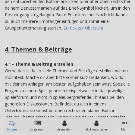
den entsprechenden Button anklicken oder aber oben rechts bei
deinem Benutzernamen auf das Brief-Symbol klicken, um in den
Posteingang zu gelangen. Beim Erstellen einer Nachricht kannst
du auch mehrere Empfänger einfügen und somit eine
Gruppenunterhaltung starten.
Zurück zur Übersicht
4. Themen & Beiträge
4
4.1 - Thema & Beitrag erstellen
41
Gerne darfst du so viele Themen und Beiträge erstellen, wie du
möchtest. Mache dir aber bitte vorher kurz Gedanken, wo du
mit deinem Anliegen am besten aufgehoben sein wirst. Spezielle
Fragen zu einem Spiel gehören beispielsweise in das jeweilige
Spieleforum und nicht in spieleübergreifende Threads bei den
generellen Diskussionen. Befindest du dich in einem
Unterforum, so siehst du oben rechts den blauen Button
"Neues Thema erstellen". Bevor du ein neues Thema erstellst,
schaue bitte kurz nach oder nutze die Suche, ob nicht bereits ein
Forum
Ungelesen
Anmelden
Jetzt registrieren
Mehr
passendes Thema vorhanden ist, beispielsweise für eine