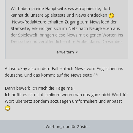
Wir haben ja eine Hauptseite: www.trophies.de, dort
kannst du unsere Spieletests und News entdecken
News-Redakteure erhalten Zugang zum Newsfeed der
Startseite, erkundigen sich im Netz nach Neuigkeiten aus
der Spielewelt, bringen diese News mit eigenen Worten ins
Deutsche und veröffentlichen ihre Artikel dann. Da wir dies
alle freiwillig in unserer Freizeit machen, wollen wir
erweitern
niemanden unter Druck setzen und haben auch im
Moment keine Mindestanforderung für einen Monat. Ein
bisschen Aktivität sollte natürlich trotzdem gegeben sein,
Achso okay also in dem Fall einfach News vom Englischen ins
damit man nicht als Leiche bei uns herumschwimmt.
deutsche. Und das kommt auf die News seite ^^
Ansonsten gehört ein bisschen Geduld und Kreativität
dazu - aber das kann man sich mit der Zeit gut aneignen!
Dann bewerb ich mich die Tage mal.
Ich hoffe es ist nicht schlimm wenn man das ganz nicht Wort für
Wort übersetz sondern sozusagen umformuliert und anpasst
- Werbung nur für Gäste -