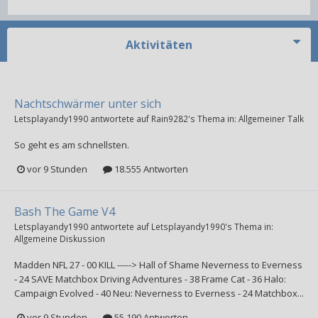
Aktivitäten
Nachtschwärmer unter sich
Letsplayandy1990
antwortete auf
Rain9282
's Thema in:
Allgemeiner Talk
So geht es am schnellsten.
vor 9 Stunden
18.555 Antworten
Bash The Game V4
Letsplayandy1990
antwortete auf
Letsplayandy1990
's Thema in:
Allgemeine Diskussion
Madden NFL 27 - 00 KILL -----> Hall of Shame Neverness to Everness
- 24 SAVE Matchbox Driving Adventures - 38 Frame Cat - 36 Halo:
Campaign Evolved - 40 Neu: Neverness to Everness - 24 Matchbox...
vor 9 Stunden
55.190 Antworten