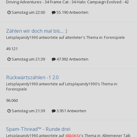
Driving Adventures - 34 Frame Cat - 34 Halo: Campaign Evolved - 42
Samstag um 22:00
55.190 Antworten
Zählen wir doch mal bis.... :)
Letsplayandy1990
antwortete auf
attenteter
's Thema in:
Forenspiele
49.121
Samstag um 21:39
47.992 Antworten
Rückwärtszählen -1 2.0
Letsplayandy1990
antwortete auf
Letsplayandy1990
's Thema in:
Forenspiele
96.060
Samstag um 21:39
3.951 Antworten
Spam-Thread™ - Runde drei
Letsplayandy1990
antwortete auf
d4b0n3z
's Thema in:
Allgemeiner Talk