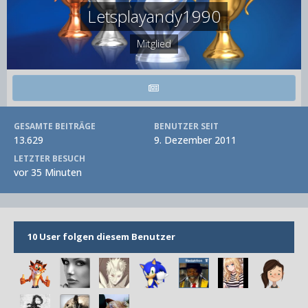
Letsplayandy1990
Mitglied
GESAMTE BEITRÄGE
BENUTZER SEIT
13.629
9. Dezember 2011
LETZTER BESUCH
vor 35 Minuten
10 User folgen diesem Benutzer