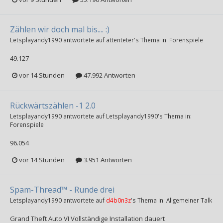
Zählen wir doch mal bis.... :)
Letsplayandy1990
antwortete auf
attenteter
's Thema in:
Forenspiele
49.127
vor 14 Stunden
47.992 Antworten
Rückwärtszählen -1 2.0
Letsplayandy1990
antwortete auf
Letsplayandy1990
's Thema in:
Forenspiele
96.054
vor 14 Stunden
3.951 Antworten
Spam-Thread™ - Runde drei
Letsplayandy1990
antwortete auf
d4b0n3z
's Thema in:
Allgemeiner Talk
Grand Theft Auto VI Vollständige Installation dauert