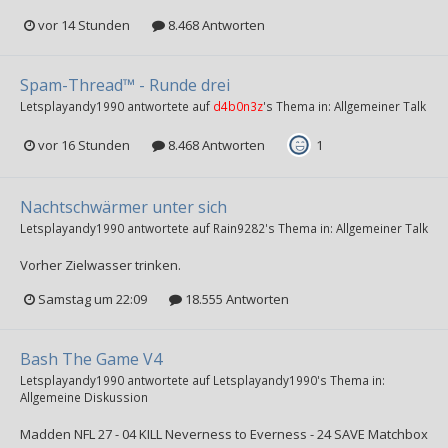
vor 14 Stunden
8.468 Antworten
Spam-Thread™ - Runde drei
Letsplayandy1990
antwortete auf
d4b0n3z
's Thema in:
Allgemeiner Talk
vor 16 Stunden
8.468 Antworten
1
Nachtschwärmer unter sich
Letsplayandy1990
antwortete auf
Rain9282
's Thema in:
Allgemeiner Talk
Vorher Zielwasser trinken.
Samstag um 22:09
18.555 Antworten
Bash The Game V4
Letsplayandy1990
antwortete auf
Letsplayandy1990
's Thema in:
Allgemeine Diskussion
Madden NFL 27 - 04 KILL Neverness to Everness - 24 SAVE Matchbox