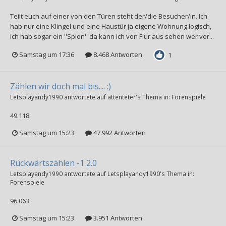
Teilt euch auf einer von den Türen steht der/die Besucher/in. Ich
hab nur eine Klingel und eine Haustür ja eigene Wohnung logisch,
ich hab sogar ein ''Spion'' da kann ich von Flur aus sehen wer vor...
Samstag um 17:36
8.468 Antworten
1
Zählen wir doch mal bis.... :)
Letsplayandy1990
antwortete auf
attenteter
's Thema in:
Forenspiele
49.118
Samstag um 15:23
47.992 Antworten
Rückwärtszählen -1 2.0
Letsplayandy1990
antwortete auf
Letsplayandy1990
's Thema in:
Forenspiele
96.063
Samstag um 15:23
3.951 Antworten