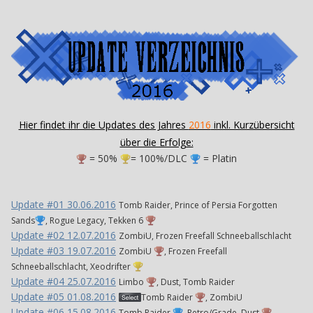
Hier findet ihr die Updates des Jahres
2016
inkl. Kurzübersicht
über die Erfo lge :
= 50%
= 100%/DLC
= Platin
Update #01 30.06.2016
Tomb Raider, Prince of Persia Forgotten
Sands
, Rogue Legacy, Tekken 6
Update #02 12.07.2016
ZombiU, Frozen Freefall Schneeballschlacht
Update #03 19.07.2016
ZombiU
, Frozen Freefall
Schneeballschlacht, Xeodrifter
Update #04 25.07.2016
Limbo
, Dust, Tomb Raider
Update #05 01.08.2016
Tomb Raider
, ZombiU
Update #06 15.08.2016
Tomb Raider
, Retro/Grade, Dust
,