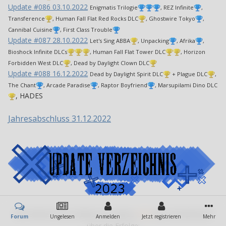
Update #086 03.10.2022
Enigmatis Trilogie
, REZ Infinite
,
Transference
, Human Fall Flat Red Rocks DLC
, Ghostwire Tokyo
,
Cannibal Cuisine
, First Class Trouble
Update #087 28.10.2022
Let's Sing ABBA
, Unpacking
, Afrika
,
Bioshock Infinite DLCs
, Human Fall Flat Tower DLC
, Horizon
Forbidden West DLC
, Dead by Daylight Clown DLC
Update #088 16.12.2022
Dead by Daylight Spirit DLC
+ Plague DLC
,
The Chant
, Arcade Paradise
, Raptor Boyfriend
, Marsupilami Dino DLC
, HADES
Jahresabschluss 31.12.2022
Hier findet ihr die Updates des Jahres
2023
inkl. Kurzübersicht
Forum
Ungelesen
Anmelden
Jetzt registrieren
Mehr
über die Erfolge: