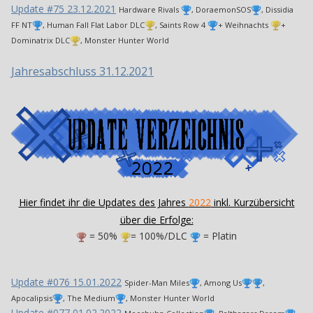
Update #75 23.12.2021
Hardware Rivals
, DoraemonSOS
, Dissidia
FF NT
, Human Fall Flat Labor DLC
, Saints Row 4
+ Weihnachts
+
Dominatrix DLC
, Monster Hunter World
Jahresabschluss 31.12.2021
Hier findet ihr die Updates des Jahres
2022
inkl. Kurzübersicht
über die Erfolge:
= 50%
= 100%/DLC
= Platin
Update #076 15.01.2022
Spider-Man Miles
, Among Us
,
Apocalipsis
, The Medium
, Monster Hunter World
Update #077 01.02.2022