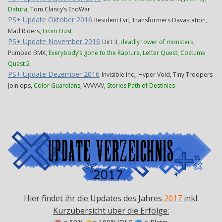
Datura
, Tom Clancy’s EndWar
PS+ Update Oktober 2016
Resident Evil, Transformers Davastation,
Mad Riders,
From Dust
PS+ Update November 2016
Dirt 3,
deadly tower of monsters
,
Pumped BMX,
Everybody’s gone to the Rapture, Letter Quest, Costume
Quest 2
PS+ Update Dezember 2016
Invisible Inc., Hyper Void, Tiny Troopers
Join ops,
Color Guardians
, VVVVVV,
Stories Path of Destinies
Hier findet ihr die Updates des Jahres
2017
inkl.
Kurzübersicht über die Erfolge: