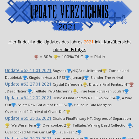
Hier findet ihr die Updates des Jahres
2021
inkl. Kurzübersicht
über die Erfolge:
= 50%
= 100%/DLC
= Platin
Update #62 11.01.2021
,
Bugsnax
HiQAce Unlimited
, Zombieland
Doubletab
, Kingdom Hearts 1 PS3
, Jumanji
, Slender The Arrival
Update #63 27.01.2021
Crystal Defenders
, Dissidia Final Fantasy NT
, Dead Nation
, Telltale TWD Michonne
, True Fear Forsaken Souls 1
Update #64 12.02.2021
Dissidia Final Fantasy NT, Fill-a-pix PS4
, A Way
Out
, Saints Row Gat out of Hell PS4
, House in Fata Morgana,
Overcooked 2 Carnival of Chaos DLC
Update #65 25.02.2021
Dissidia FinalFantasy NT, Degrees of Separation
, We Were Here
, Overcooked 2
, Telltales Walking Dead Collection
,
Overcooked All You Can Eat
, True Fear 2
Update #66 26.03.2021
Lego Batman2 Vita
, We Were Here Too
, We