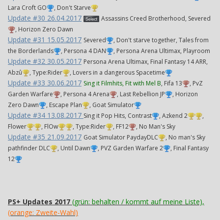
Lara Croft GO
, Don't Starve
Update #30 26.04.2017
Assassins Creed Brotherhood, Severed
, Horizon Zero Dawn
Update #31 15.05.2017
Severed
, Don't starve together, Tales from
the Borderlands
, Persona 4 DAN
, Persona Arena Ultimax, Playroom
Update #32 30.05.2017
Persona Arena Ultimax, Final Fantasy 14 ARR,
Abzû
, Type:Rider
, Lovers in a dangerous Spacetime
Update #33 30.06.2017
Sing it Filmhits, Fit with Mel B
, Fifa 13
, PvZ
Garden Warfare
, Persona 4 Arena
, Last Rebellion JP
, Horizon
Zero Dawn
, Escape Plan
, Goat Simulator
Update #34 13.08.2017
Sing it Pop Hits, Contrast
, Azkend 2
,
Flower
, FlOw
, Type:Rider
, FF12
, No Man's Sky
Update #35 21.09.2017
Goat Simulator PaydayDLC
, No man's Sky
pathfinder DLC
, Until Dawn
, PVZ Garden Warfare 2
, Final Fantasy
12
PS+ Updates 2017
(grün: behalten / kommt auf meine Liste),
(orange: Zweite-Wahl)