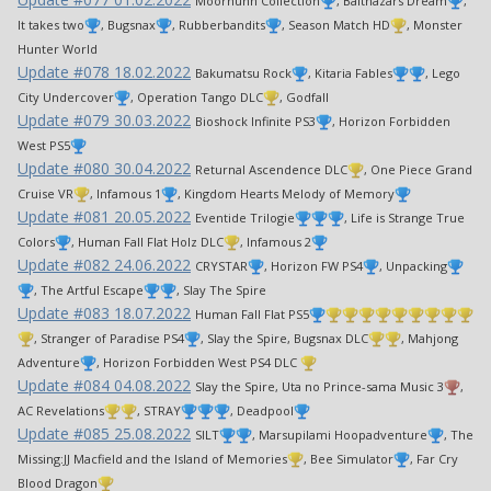
Moorhuhn Collection
, Balthazars Dream
,
It takes two
, Bugsnax
, Rubberbandits
, Season Match HD
, Monster
Hunter World
Update #078 18.02.2022
Bakumatsu Rock
, Kitaria Fables
, Lego
City Undercover
, Operation Tango DLC
, Godfall
Update #079 30.03.2022
Bioshock Infinite PS3
, Horizon Forbidden
West PS5
Update #080 30.04.2022
Returnal Ascendence DLC
, One Piece Grand
Cruise VR
, Infamous 1
, Kingdom Hearts Melody of Memory
Update #081 20.05.2022
Eventide Trilogie
, Life is Strange True
Colors
, Human Fall Flat Holz DLC
, Infamous 2
Update #082 24.06.2022
CRYSTAR
, Horizon FW PS4
, Unpacking
, The Artful Escape
, Slay The Spire
Update #083 18.07.2022
Human Fall Flat PS5
, Stranger of Paradise PS4
, Slay the Spire, Bugsnax DLC
, Mahjong
Adventure
, Horizon Forbidden West PS4 DLC
Update #084 04.08.2022
Slay the Spire, Uta no Prince-sama Music 3
,
AC Revelations
, STRAY
, Deadpool
Update #085 25.08.2022
SILT
, Marsupilami Hoopadventure
, The
Missing:JJ Macfield and the Island of Memories
, Bee Simulator
, Far Cry
Blood Dragon