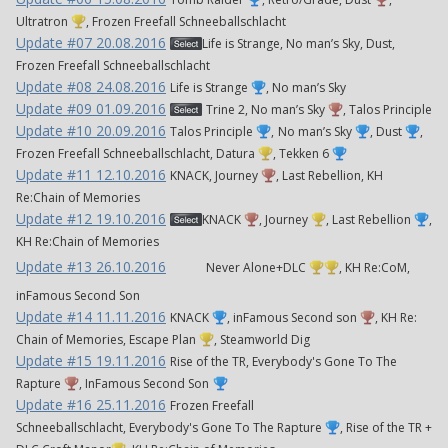
Ultratron
, Frozen Freefall Schneeballschlacht
Update #07 20.08.2016
Life is Strange, No man’s Sky, Dust,
Frozen Freefall Schneeballschlacht
Update #08 24.08.2016
Life is Strange
, No man’s Sky
Update #09 01.09.2016
Trine 2, No man’s Sky
, Talos Principle
Update #10 20.09.2016
Talos Principle
,
No man’s Sky
, Dust
,
Frozen Freefall Schneeballschlacht, Datura
, Tekken 6
Update #11 12.10.2016
KNACK, Journey
, Last Rebellion, KH
Re:Chain of Memories
Update #12 19.10.2016
KNACK
, Journey
, Last Rebellion
,
KH Re:Chain of Memories
Update #13 26.10.2016
Never Alone+DLC
, KH Re:CoM,
inFamous Second Son
Update #14 11.11.2016
KNACK
, inFamous Second son
, KH Re:
Chain of Memories, Escape Plan
, Steamworld Dig
Update #15 19.11.2016
Rise of the TR, Everybody's Gone To The
Rapture
, InFamous Second Son
Update #16 25.11.2016
Frozen Freefall
Schneeballschlacht, Everybody's Gone To The Rapture
, Rise of the TR +