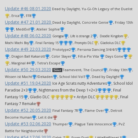
Update #46 08.01.2020
Dead by Daylight, Yu-Gi-Oh Legacy of the Duelist
, Erica
, FF8
Update #47 21.01.2020
Dead by Daylight, Concrete Genie
, Friday 13th
, MediEvil
, Atelier Sophie
Update #48 06.02.2020
Gorogoa
, Life is strange 2
, Doodle Kingdom
,
Mochi Mochi Boy
, Final Fantasy 15
, Prompto DLC
, Gladiolus DLC
Update #49 22.03.2020
Prototype2
, Persona Dancing 3/4/4/5
, Dragon Ball Kakarott
, Color Slayer
, Fill-a-Pix Vita
Days Gone
, Marginal #4
, Tetra's Escape
Update #50 29.03.2020
Teamevent, The Council
, Friday 13th
,
Wissen ist Macht
/Dekaden
, School Idol Vol1
, Dead by Daylight
Update #51 19.04.2020
Ice Age Scrats nutty Adventures
, School Idol
Paradise 2+3
, Nightmares from the Deep 1+2+3
, Final
Fantasy 15
, Gladio DLC
+ Ardyn DLC
, Final
Fantasy 7 Remake
Update #52 20.05.2020
Final Fantasy 7R
, Flame Over
, Detroit
Become Human
, Let it die
Update #53 02.06.2020
Thumper
, Plague Tale Innocence
, PvZ
Battle for Neighborville
Update #54 17.06.2020
Galak-Z
, From Dust
, LittleBigPlanet 3