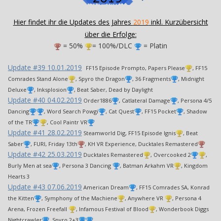
Hier findet ihr die Updates des Jahres
2019
inkl. Kurzübersicht
über die Erfolge:
= 50%
= 100%/DLC
= Platin
Update #39 10.01.2019
FF15 Episode Prompto, Papers Please
, FF15
Comrades Stand Alone
, Spyro the Dragon
, 36 Fragments
, Midnight
Deluxe
, Inksplosion
, Beat Saber, Dead by Daylight
Update #40 04.02.2019
Order1886
, Catlateral Damage
, Persona 4/5
Dancing
, Word Search Powgi
, Cat Quest
, FF15 Pocket
, Shadow
of the TR
, Cool Paintr VR
Update #41 28.02.2019
Steamworld Dig, FF15 Episode Ignis
, Beat
Saber
, FURI, Friday 13th
, KH VR Experience, Ducktales Remastered
Update #42 25.03.2019
Ducktales Remastered
, Overcooked 2
,
Burly Men at sea
, Persona 3 Dancing
, Batman Arkahm VR
, Kingdom
Hearts 3
Update #43 07.06.2019
American Dream
, FF15 Comrades SA, Konrad
the Kitten
, Symphony of the Machiene
, Anywhere VR
, Persona 4
Arena, Frozen Freefall
, Infamous Festival of Blood
, Wonderbook Diggs
Nightcrawler
, Spyro 2+3