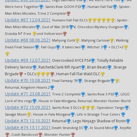
Were here Together
, Saints Row GOOH PS3
, Human Fall Flat
, Spider-
Man Miles Morales, Trine 2 Complete
Update #67 12.04.2021
Humans Fall Flat DLCs
, Spider-
v
Man Miles Morales
, God of War 2018
, Chocobos Mystery Dungeon
,
Dissidia NT Free
und Vollversion
Update #68 08.06.2021
Mahjong Gold
, Mahjong Carnival
, Walking
Dead Final Season
, Fall Guys
, It takes two
, Witcher 3
+ DLC1+2
Update #69 12.07.2021
Overcooked AYCE PS4
, Totally Reliable
Delivery Service
, Ratchet&Clank Rift Apart
, Brain Beats
, Strange
Brigade
+ DLCs
, Human Fall Flat Wald DLC
Update #70 10.08.2021
Final Fantasy 7R
, Strange Brigade
,
Returnal, Kingdom Hearts 2
Update #71 23.08.2021
Trine 2 Complete
, Saints Row 3 PS3
, LEGO
Lord of the rings
, House in Fata Morgana, Returnal, Monster Hunter World
Update #72 15.09.2021
Saints Row 3 DLCs
, Operation Tango
,
Savage Moon
, House in Fata Morgana
, Life is Strange True Colors
Update #73 12.10.2021
Returnal
, Lego Ninjago Shadow of Ronin
Update #74 13.11.2021
Death Stranding DC
, In Sound Mind
, KeyWe
, Crash Bandicoot
, Monster Hunter