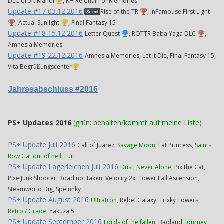
DLC Croft Manor
, KH Re:Chain of Memories
Update #17 03.12.2016
Rise of the TR
, InFamouse First Light
, Actual Sunlight
, Final Fantasy 15
Update #18 15.12.2016
Letter Quest
, ROTTR Baba Yaga DLC
,
Amnesia:Memories
Update #19 22.12.2016
Amnesia Memories, Let it Die, Final Fantasy 15,
Vita Begrüßungscenter
Jahresabschluss #2016
PS+ Updates 2016
(grün: behalten/kommt auf meine Liste)
PS+ Update Juli 2016
Call of Juarez,
Savage Moon
, Fat Princess,
Saints
Row Gat out of hell, Furi
PS+ Update Lagerleichen Juli 2016
Dust
,
Never Alone,
Pix the Cat,
PixelJunk Shooter, Road not taken, Velocity 2x, Tower Fall Ascension,
Steamworld Dig, Spelunky
PS+ Update August 2016
Ultratron
, Rebel Galaxy, Trixky Towers,
Retro / Grade
, Yakuza 5
PS+ Update September 2016
Lords of the fallen,
Badland,
Journey
,