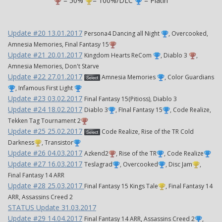
= 50%
= 100%/DLC
= Platin
Update #20 13.01.2017
Persona4 Dancing all Night
, Overcooked,
Amnesia Memories, Final Fantasy 15
Update #21 20.01.2017
Kingdom Hearts ReCom
, Diablo 3
,
Amnesia Memories, Don't Starve
Update #22 27.01.2017
Amnesia Memories
, Color Guardians
, Infamous First Light
Update #23 03.02.2017
Final Fantasy 15(Pitioss), Diablo 3
Update #24 18.02.2017
Diablo 3
, FInal Fantasy 15
, Code Realize,
Tekken Tag Tournament 2
Update #25 25.02.2017
Code Realize, Rise of the TR Cold
Darkness
, Transistor
Update #26 04.03.2017
Azkend2
, Rise of the TR
, Code Realize
Update #27 16.03.2017
Teslagrad
, Overcooked
, Disc Jam
,
Final Fantasy 14 ARR
Update #28 25.03.2017
Final Fantasy 15 Kings Tale
, Final Fantasy 14
ARR, Assassins Creed 2
STATUS Update 31.03.2017
Update #29 14.04.2017
Final Fantasy 14 ARR, Assassins Creed 2
,