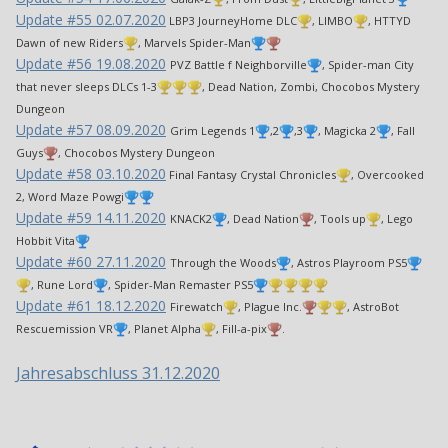
Update #55 02.07.2020
LBP3 JourneyHome DLC
, LIMBO
, HTTYD
Dawn of new Riders
, Marvels Spider-Man
Update #56 19.08.2020
PVZ Battle f Neighborville
, Spider-man City
that never sleeps DLCs 1-3
, Dead Nation, Zombi, Chocobos Mystery
Dungeon
Update #57 08.09.2020
Grim Legends 1
,2
,3
, Magicka 2
, Fall
Guys
, Chocobos Mystery Dungeon
Update #58 03.10.2020
Final Fantasy Crystal Chronicles
, Overcooked
2, Word Maze Powgi
Update #59 14.11.2020
KNACK2
, Dead Nation
, Tools up
, Lego
Hobbit Vita
Update #60 27.11.2020
Through the Woods
, Astros Playroom PS5
, Rune Lord
, Spider-Man Remaster PS5
Update #61 18.12.2020
Firewatch
, Plague Inc.
, AstroBot
Rescuemission VR
, Planet Alpha
, Fill-a-pix
.
Jahresabschluss 31.12.2020