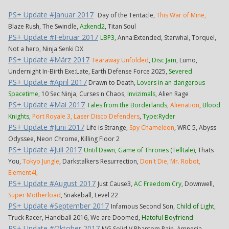
PS+ Update #Januar 2017
Day of the Tentacle,
This War of Mine,
Blaze Rush, The Swindle,
Azkend2
, Titan Soul
PS+ Update #Februar 2017
LBP3
, Anna:Extended, Starwhal, Torquel,
Not a hero, Ninja Senki DX
PS+ Update #März 2017
Tearaway Unfolded
,
Disc Jam
, Lumo,
Undernight In-Birth Exe:Late, Earth Defense Force 2025,
Severed
PS+ Update #April 2017
Drawn to Death,
Lovers in an dangerous
Spacetime
, 10 Sec Ninja, Curses n Chaos,
Invizimals
, Alien Rage
PS+ Update #Mai 2017
Tales from the Borderlands,
Alienation
,
Blood
Knights
,
Port Royale 3, Laser Disco Defenders
,
Type:Ryder
PS+ Update #Juni 2017
Life is Strange,
Spy Chameleon
, WRC 5, Abyss
Odyssee, Neon Chrome, Killing Floor 2
PS+ Update #Juli 2017
Until Dawn, Game of Thrones (Telltale)
, Thats
You,
Tokyo Jungle
, Darkstalkers Resurrection,
Don't Die, Mr. Robot,
Element4l,
PS+ Update #August 2017
Just Cause3,
AC Freedom Cry
, Downwell,
Super Motherload
, Snakeball, Level 22
PS+ Update #September 2017
Infamous Second Son,
Child of Light,
Truck Racer, Handball 2016, We are Doomed,
Hatoful Boyfriend
PS+ Update #Oktober 2017
MG Solid V Phantom Pain, Amnesia