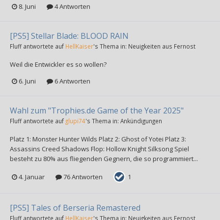
8. Juni
4 Antworten
[PS5] Stellar Blade: BLOOD RAIN
Fluff
antwortete auf
HellKaiser
's Thema in:
Neuigkeiten aus Fernost
Weil die Entwickler es so wollen?
6. Juni
6 Antworten
Wahl zum "Trophies.de Game of the Year 2025"
Fluff
antwortete auf
glupi74
's Thema in:
Ankündigungen
Platz 1: Monster Hunter Wilds Platz 2: Ghost of Yotei Platz 3:
Assassins Creed Shadows Flop: Hollow Knight Silksong Spiel
besteht zu 80% aus fliegenden Gegnern, die so programmiert...
4. Januar
76 Antworten
1
[PS5] Tales of Berseria Remastered
Fluff
antwortete auf
HellKaiser
's Thema in:
Neuigkeiten aus Fernost