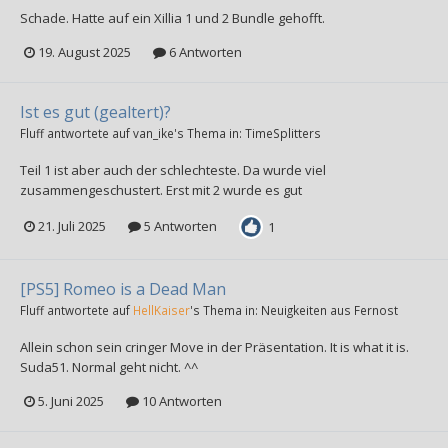
Schade. Hatte auf ein Xillia 1 und 2 Bundle gehofft.
19. August 2025
6 Antworten
Ist es gut (gealtert)?
Fluff
antwortete auf
van_ike
's Thema in:
TimeSplitters
Teil 1 ist aber auch der schlechteste. Da wurde viel
zusammengeschustert. Erst mit 2 wurde es gut
21. Juli 2025
5 Antworten
1
[PS5] Romeo is a Dead Man
Fluff
antwortete auf
HellKaiser
's Thema in:
Neuigkeiten aus Fernost
Allein schon sein cringer Move in der Präsentation. It is what it is.
Suda51. Normal geht nicht. ^^
5. Juni 2025
10 Antworten