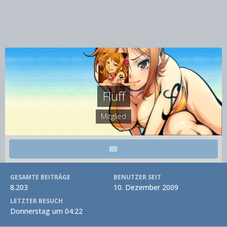
Fluff
Mitglied
GESAMTE BEITRÄGE
BENUTZER SEIT
8.203
10. Dezember 2009
LETZTER BESUCH
Donnerstag um 04:22