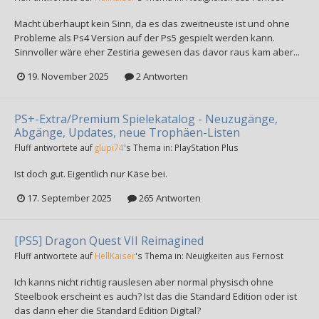
Macht überhaupt kein Sinn, da es das zweitneuste ist und ohne
Probleme als Ps4 Version auf der Ps5 gespielt werden kann.
Sinnvoller wäre eher Zestiria gewesen das davor raus kam aber...
19. November 2025
2 Antworten
PS+-Extra/Premium Spielekatalog - Neuzugänge,
Abgänge, Updates, neue Trophäen-Listen
Fluff
antwortete auf
glupi74
's Thema in:
PlayStation Plus
Ist doch gut. Eigentlich nur Käse bei.
17. September 2025
265 Antworten
[PS5] Dragon Quest VII Reimagined
Fluff
antwortete auf
HellKaiser
's Thema in:
Neuigkeiten aus Fernost
Ich kanns nicht richtig rauslesen aber normal physisch ohne
Steelbook erscheint es auch? Ist das die Standard Edition oder ist
das dann eher die Standard Edition Digital?