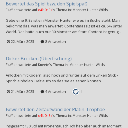
Bewertet das Spiel bzw. den Spielspaß
Fluff
antwortete auf
d4b0n3z
's Thema in:
Monster Hunter Wilds
Gebe eine 9. Es ist ein Monster Hunter wie es im Buche steht. Man
bekommt das, was man erwartet. Contentmässig ist es ca. 5% unter
World. Das hatte auch nur 30 Monster am Start. Content ist genug...
22. März 2025
8 Antworten
Dicker Brocken (Überfischung)
Fluff
antwortete auf
Kneete
's Thema in:
Monster Hunter Wilds
Anlocken mit Ködern, also hoch und runter auf dem Linken Stick -
Sprich einholen. Halt auch so das sie es sehen können.
21. März 2025
4 Antworten
1
Bewertet den Zeitaufwand der Platin-Trophäe
Fluff
antwortete auf
d4b0n3z
's Thema in:
Monster Hunter Wilds
Insgesamt 130 Std mit Kronentausch. Ich hab aber auch im Moment