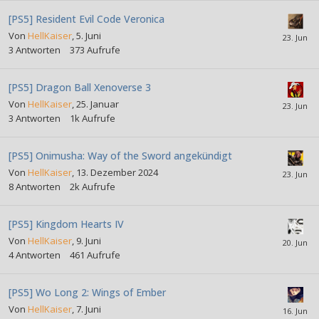
[PS5] Resident Evil Code Veronica
Von
HellKaiser
,
5. Juni
3
Antworten
373
Aufrufe
[PS5] Dragon Ball Xenoverse 3
Von
HellKaiser
,
25. Januar
3
Antworten
1k
Aufrufe
[PS5] Onimusha: Way of the Sword angekündigt
Von
HellKaiser
,
13. Dezember 2024
8
Antworten
2k
Aufrufe
[PS5] Kingdom Hearts IV
Von
HellKaiser
,
9. Juni
4
Antworten
461
Aufrufe
[PS5] Wo Long 2: Wings of Ember
Von
HellKaiser
,
7. Juni