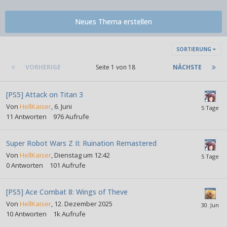
Neues Thema erstellen
SORTIERUNG
VORHERIGE
Seite 1 von 18
NÄCHSTE
[PS5] Attack on Titan 3
Von
HellKaiser
,
6. Juni
11
Antworten
976
Aufrufe
Super Robot Wars Z II: Ruination Remastered
Von
HellKaiser
,
Dienstag um 12:42
0
Antworten
101
Aufrufe
[PS5] Ace Combat 8: Wings of Theve
Von
HellKaiser
,
12. Dezember 2025
10
Antworten
1k
Aufrufe