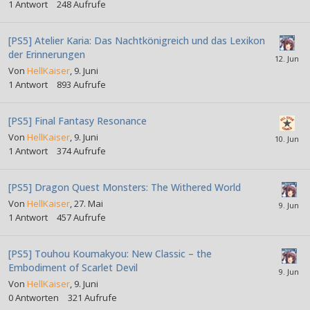
1
Antwort
248
Aufrufe
[PS5] Atelier Karia: Das Nachtkönigreich und das Lexikon
der Erinnerungen
Von
HellKaiser
,
9. Juni
1
Antwort
893
Aufrufe
[PS5] Final Fantasy Resonance
Von
HellKaiser
,
9. Juni
1
Antwort
374
Aufrufe
[PS5] Dragon Quest Monsters: The Withered World
Von
HellKaiser
,
27. Mai
1
Antwort
457
Aufrufe
[PS5] Touhou Koumakyou: New Classic – the
Embodiment of Scarlet Devil
Von
HellKaiser
,
9. Juni
0
Antworten
321
Aufrufe