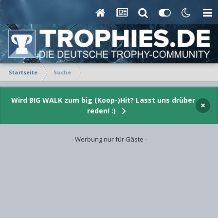
Startseite
Suche
Wird BIG WALK zum big (Koop-)Hit? Lasst uns drüber
×
reden! :)
- Werbung nur für Gäste -