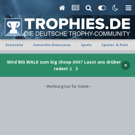
Startseite
Generelle Diskussion
Spiele
Spieler- & Platin-P
Wird BIG WALK zum big (Koop-)Hit? Lasst uns drüber
×
reden! :)
- Werbung nur für Gäste -