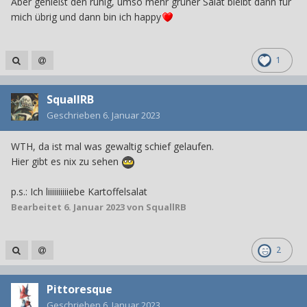
Aber genießt den ruhig, umso mehr grüner Salat bleibt dann für
mich übrig und dann bin ich happy
1
SquallRB
Geschrieben
6. Januar 2023
WTH, da ist mal was gewaltig schief gelaufen.
Hier gibt es nix zu sehen
p.s.: Ich liiiiiiiiiiebe Kartoffelsalat
Bearbeitet
6. Januar 2023
von SquallRB
2
Pittoresque
Geschrieben
6. Januar 2023