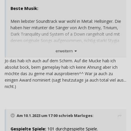
Beste Musik:
Mein liebster Soundtrack war wohl in Metal: Hellsinger. Die
haben hier mitunter die Sänger von Arch Enemy, Trivium,
Dark Tranquility und System of a Down rangeholt und mit
denen originale Songs aufgenommen, richtig stark! Stygia
gefiel mir wohl am besten davon.
erweitern
Jo das hab ich auch auf dem Schirm. Auf die Mucke hab ich
absolut bock, beim gameplay hab ich keine Ahnung aber ich
möchte das zu gerne mal ausprobieren^^ War ja auch zu
einigen Award nominiert (sagt heutzutage ja auch total viel aus...
nicht.)
Am 10.1.2023 um 17:00 schrieb
Marloges
:
Gespielte Spiele:
101 durchgespielte Spiele.