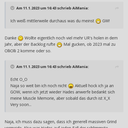
Am 11.1.2023 um 16:43 schrieb
AiMania
:
Ich weiß mittlerweile durchaus was du meinst
GW!
Danke
Wollte eigentlich noch viel mehr UR's holen in dem
Jahr, aber der Backlog rufte
Mal gucken, ob 2023 mal zu
OlliOlli 2 komme oder so.
Am 11.1.2023 um 16:43 schrieb
AiMania
:
Echt O_O
Naja so weit bin ich noch nicht
Aktuell hock ich ja an
GOW, wenn ich jetzt wieder Hades anwerfe bedankt sich
meine Muscle Memorie, aber sobald das durch ist X_X
Very soon...
Naja, ich muss dazu sagen, dass ich generell massiven Grind
vermeide. Also war Hades auf jeden Fall der schlimmste.