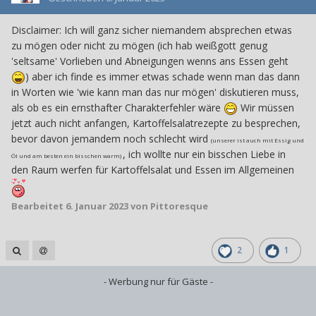
Disclaimer: Ich will ganz sicher niemandem absprechen etwas
zu mögen oder nicht zu mögen (ich hab weißgott genug
'seltsame' Vorlieben und Abneigungen wenns ans Essen geht
) aber ich finde es immer etwas schade wenn man das dann
in Worten wie 'wie kann man das nur mögen' diskutieren muss,
als ob es ein ernsthafter Charakterfehler wäre
Wir müssen
jetzt auch nicht anfangen, Kartoffelsalatrezepte zu besprechen,
bevor davon jemandem noch schlecht wird
(unserer ist auch mit Essig und
, ich wollte nur ein bisschen Liebe in
Öl und am besten ein bisschen warm)
den Raum werfen für Kartoffelsalat und Essen im Allgemeinen
Bearbeitet
6. Januar 2023
von Pittoresque
2
1
- Werbung nur für Gäste -