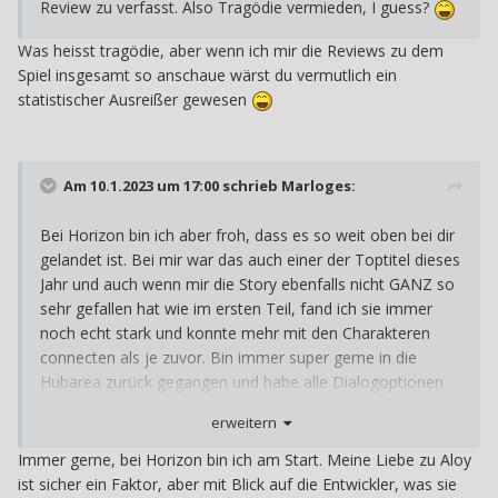
Review zu verfasst. Also Tragödie vermieden, I guess?
Was heisst tragödie, aber wenn ich mir die Reviews zu dem
Spiel insgesamt so anschaue wärst du vermutlich ein
statistischer Ausreißer gewesen
Am 10.1.2023 um 17:00 schrieb
Marloges
:
Bei Horizon bin ich aber froh, dass es so weit oben bei dir
gelandet ist. Bei mir war das auch einer der Toptitel dieses
Jahr und auch wenn mir die Story ebenfalls nicht GANZ so
sehr gefallen hat wie im ersten Teil, fand ich sie immer
noch echt stark und konnte mehr mit den Charakteren
connecten als je zuvor. Bin immer super gerne in die
Hubarea zurück gegangen und habe alle Dialogoptionen
durchgeackert. Sidecontent und Gameplay fand ich auch
erweitern
erheblich stärker, weswegen es für mich am Ende doch
das bessere Spiel war. Werde ich sicher auch noch was zu
Immer gerne, bei Horizon bin ich am Start. Meine Liebe zu Aloy
schreiben ... Irgendwann.
ist sicher ein Faktor, aber mit Blick auf die Entwickler, was sie