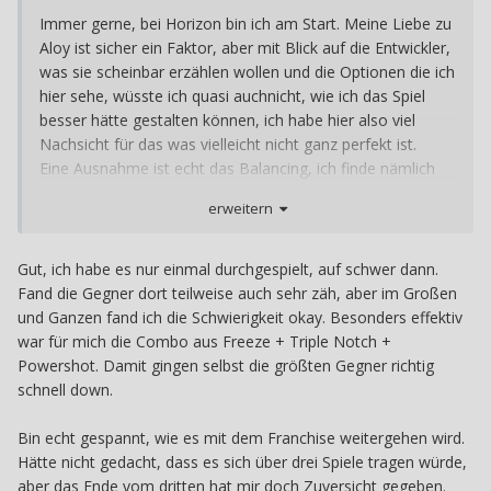
Immer gerne, bei Horizon bin ich am Start. Meine Liebe zu
Aloy ist sicher ein Faktor, aber mit Blick auf die Entwickler,
was sie scheinbar erzählen wollen und die Optionen die ich
hier sehe, wüsste ich quasi auchnicht, wie ich das Spiel
besser hätte gestalten können, ich habe hier also viel
Nachsicht für das was vielleicht nicht ganz perfekt ist.
Eine Ausnahme ist echt das Balancing, ich finde nämlich
schon, dass das Kampfsystem hier auf den Hohen SGs
erweitern
schwächelt, weil die Elemente nicht den massiven Impact
haben, den man sich zuerst erhofft und die Gegner einfach
Schaden absorbieren wie Schwämme ^^" Nachdem ich 2
Gut, ich habe es nur einmal durchgespielt, auf schwer dann.
mal durch UH durch bin wurde es zwar leichter durch
Fand die Gegner dort teilweise auch sehr zäh, aber im Großen
meinen Skill was an sich toll ist und für das Spiel spricht,
und Ganzen fand ich die Schwierigkeit okay. Besonders effektiv
aber Eindruck festigte sich, statt sich zu lösen.
war für mich die Combo aus Freeze + Triple Notch +
Trotzdem tolles game für mich und ich werde sehr gern
Powershot. Damit gingen selbst die größten Gegner richtig
lesen was du dazu zu sagen hast
schnell down.
Ich freu mich jedenfalls wie blöde auf Teil 3! Auf die
anderen Ableger, also VR und das Horizon MMO nicht so
Bin echt gespannt, wie es mit dem Franchise weitergehen wird.
sehr, aber wer weiß.
Hätte nicht gedacht, dass es sich über drei Spiele tragen würde,
aber das Ende vom dritten hat mir doch Zuversicht gegeben.