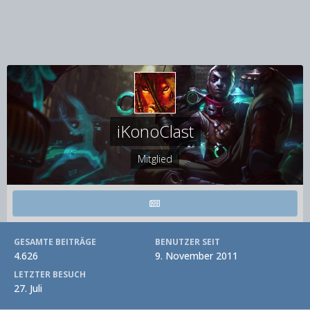
iKonoClast
Mitglied
GESAMTE BEITRÄGE
BENUTZER SEIT
4.626
9. November 2011
LETZTER BESUCH
27. Juli