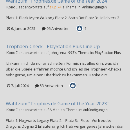
Wahl zum "Trophies.de Game of the Year 2024"
iKonoClast
antwortete auf
glupi74
's Thema in:
Ankündigungen
Platz 1: Black Myth: Wukong Platz 2: Astro Bot Platz 3: Helldivers 2
6. Januar 2025
96 Antworten
1
Trophäen-Check - PlayStation Plus Line Up
iKonoClast
antwortete auf
john_cena1993
's Thema in:
PlayStation Plus
Ich kann mich da nur anschließen. Für mich ist alles drin, was ich
über die Spiele erfahren möchte und ich les die Trophäen-Checks
sehr gerne, um einen Überblick zu bekommen. Danke dir!
7. Juli 2024
53 Antworten
1
Wahl zum "Trophies.de Game of the Year 2023"
iKonoClast
antwortete auf
AiMania
's Thema in:
Ankündigungen
Platz 1: Hogwarts Legacy Platz 2: - Platz 3: - Flop: - Vorfreude:
Dragons Dogma 2 Erläuterung: Ich hab vergangenes Jahr scheinbar