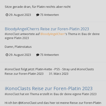
Sitze gerade dran, für Platin reichts aber nicht
29. August 2023
73 Antworten
BloodyAngelCherrs Reise zur Foren-Platin 2023
iKonoClast
antwortete auf
BloodyAngelCherr
's Thema in:
Bau dir deine
eigene Platin 2023
Damn, Platinstatus
29. August 2023
73 Antworten
iKonoClast
folgt jetzt:
Platin-Kette - PS5 - Stray
und
iKonoClasts
Reise zur Foren-Platin 2023
31. März 2023
iKonoClasts Reise zur Foren-Platin 2023
iKonoClast
hat ein Thema erstellt in:
Bau dir deine eigene Platin 2023
Hi ich bin @iKonoClast und das hier ist meine Reise zur Foren-Platin