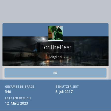
LiorTheBear
Mitglied
GESAMTE BEITRÄGE
BENUTZER SEIT
546
3. Juli 2017
LETZTER BESUCH
12. März 2023