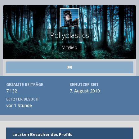
Pollyplastics
Mitglied
GESAMTE BEITRÄGE
BENUTZER SEIT
7.132
7. August 2010
LETZTER BESUCH
vor 1 Stunde
Letzten Besucher des Profils