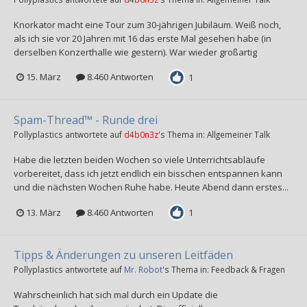
Knorkator macht eine Tour zum 30-jährigen Jubiläum. Weiß noch,
als ich sie vor 20 Jahren mit 16 das erste Mal gesehen habe (in
derselben Konzerthalle wie gestern). War wieder großartig
15. März
8.460 Antworten
1
Spam-Thread™ - Runde drei
Pollyplastics
antwortete auf
d4b0n3z
's Thema in:
Allgemeiner Talk
Habe die letzten beiden Wochen so viele Unterrichtsabläufe
vorbereitet, dass ich jetzt endlich ein bisschen entspannen kann
und die nächsten Wochen Ruhe habe. Heute Abend dann erstes...
13. März
8.460 Antworten
1
Tipps & Änderungen zu unseren Leitfäden
Pollyplastics
antwortete auf
Mr. Robot
's Thema in:
Feedback & Fragen
Wahrscheinlich hat sich mal durch ein Update die