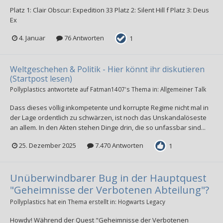
Platz 1: Clair Obscur: Expedition 33 Platz 2: Silent Hill f Platz 3: Deus
Ex
4. Januar
76 Antworten
1
Weltgeschehen & Politik - Hier könnt ihr diskutieren
(Startpost lesen)
Pollyplastics
antwortete auf
Fatman1407
's Thema in:
Allgemeiner Talk
Dass dieses völlig inkompetente und korrupte Regime nicht mal in
der Lage ordentlich zu schwärzen, ist noch das Unskandalöseste
an allem. In den Akten stehen Dinge drin, die so unfassbar sind...
25. Dezember 2025
7.470 Antworten
1
Unüberwindbarer Bug in der Hauptquest
"Geheimnisse der Verbotenen Abteilung"?
Pollyplastics
hat ein Thema erstellt in:
Hogwarts Legacy
Howdy! Während der Quest "Geheimnisse der Verbotenen