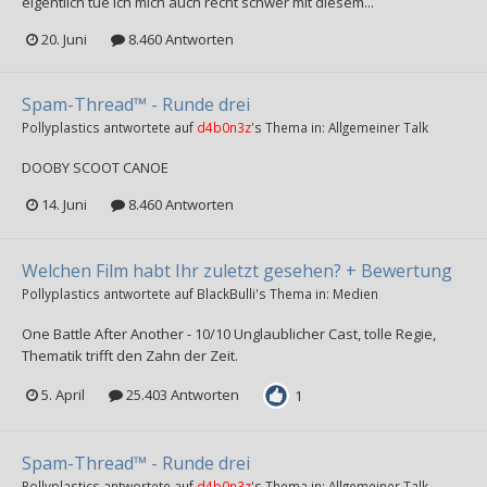
eigentlich tue ich mich auch recht schwer mit diesem...
20. Juni
8.460 Antworten
Spam-Thread™ - Runde drei
Pollyplastics
antwortete auf
d4b0n3z
's Thema in:
Allgemeiner Talk
DOOBY SCOOT CANOE
14. Juni
8.460 Antworten
Welchen Film habt Ihr zuletzt gesehen? + Bewertung
Pollyplastics
antwortete auf
BlackBulli
's Thema in:
Medien
One Battle After Another - 10/10 Unglaublicher Cast, tolle Regie,
Thematik trifft den Zahn der Zeit.
5. April
25.403 Antworten
1
Spam-Thread™ - Runde drei
Pollyplastics
antwortete auf
d4b0n3z
's Thema in:
Allgemeiner Talk