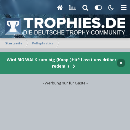
Startseite
Pollyplastics
Wird BIG WALK zum big (Koop-)Hit? Lasst uns drüber
×
reden! :)
- Werbung nur für Gäste -