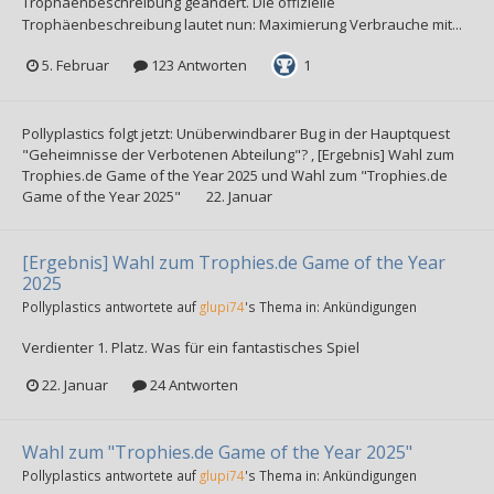
Trophäenbeschreibung geändert. Die offizielle
Trophäenbeschreibung lautet nun: Maximierung Verbrauche mit...
5. Februar
123 Antworten
1
Pollyplastics
folgt jetzt:
Unüberwindbarer Bug in der Hauptquest
"Geheimnisse der Verbotenen Abteilung"?
,
[Ergebnis] Wahl zum
Trophies.de Game of the Year 2025
und
Wahl zum "Trophies.de
Game of the Year 2025"
22. Januar
[Ergebnis] Wahl zum Trophies.de Game of the Year
2025
Pollyplastics
antwortete auf
glupi74
's Thema in:
Ankündigungen
Verdienter 1. Platz. Was für ein fantastisches Spiel
22. Januar
24 Antworten
Wahl zum "Trophies.de Game of the Year 2025"
Pollyplastics
antwortete auf
glupi74
's Thema in:
Ankündigungen