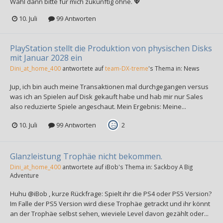
Wahl dann bitte für mich zukünftig ohne. 💖
10. Juli
99 Antworten
PlayStation stellt die Produktion von physischen Disks
mit Januar 2028 ein
Dini_at_home_400
antwortete auf
team-DX-treme
's Thema in:
News
Jup, ich bin auch meine Transaktionen mal durchgegangen versus
was ich an Spielen auf Disk gekauft habe und hab mir nur Sales
also reduzierte Spiele angeschaut. Mein Ergebnis: Meine...
10. Juli
99 Antworten
2
Glanzleistung Trophäe nicht bekommen.
Dini_at_home_400
antwortete auf
iBob
's Thema in:
Sackboy A Big
Adventure
Huhu @iBob , kurze Rückfrage: Spielt ihr die PS4 oder PS5 Version?
Im Falle der PS5 Version wird diese Trophäe getrackt und ihr könnt
an der Trophäe selbst sehen, wieviele Level davon gezählt oder...