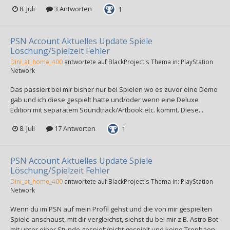
8. Juli
3 Antworten
1
PSN Account Aktuelles Update Spiele
Löschung/Spielzeit Fehler
Dini_at_home_400
antwortete auf
BlackProject
's Thema in:
PlayStation
Network
Das passiert bei mir bisher nur bei Spielen wo es zuvor eine Demo
gab und ich diese gespielt hatte und/oder wenn eine Deluxe
Edition mit separatem Soundtrack/Artbook etc. kommt. Diese...
8. Juli
17 Antworten
1
PSN Account Aktuelles Update Spiele
Löschung/Spielzeit Fehler
Dini_at_home_400
antwortete auf
BlackProject
's Thema in:
PlayStation
Network
Wenn du im PSN auf mein Profil gehst und die von mir gespielten
Spiele anschaust, mit dir vergleichst, siehst du bei mir z.B. Astro Bot
mit unter einer Stunde gespielt/nicht gespielt und keine Trophäen...