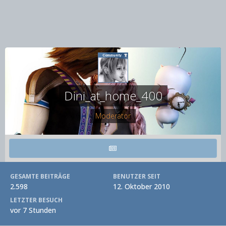
Dini_at_home_400
Moderator
GESAMTE BEITRÄGE
BENUTZER SEIT
2.598
12. Oktober 2010
LETZTER BESUCH
vor 7 Stunden