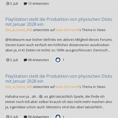
3. Juli
13 Antworten
PlayStation stellt die Produktion von physischen Disks
mit Januar 2028 ein
Dini_at_home_400
antwortete auf
team-DX-treme
's Thema in:
News
@Wattwurm war bisher definitiv ein aktives Mitglied dieses Forums.
Siezen kann auch einfach ein höfliches distanzieren ausdrücken
aber ja, in KI Zeiten ist nichts zu 100% ausgeschlossen. Dennoch...
3. Juli
99 Antworten
1
PlayStation stellt die Produktion von physischen Disks
mit Januar 2028 ein
Dini_at_home_400
antwortete auf
team-DX-treme
's Thema in:
News
Hahaha nun ja…äh…😅, es gibt tatsächlich Spiele, die finde ich
immer noch toll aber selber brauch ich das nicht mehr machen also
ja, irgendwie schon auch. Meistens sind das aber tatsächlich...
3. Juli
99 Antworten
1