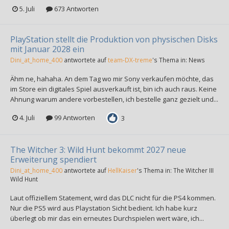
5. Juli
673 Antworten
PlayStation stellt die Produktion von physischen Disks
mit Januar 2028 ein
Dini_at_home_400
antwortete auf
team-DX-treme
's Thema in:
News
Ähm ne, hahaha. An dem Tag wo mir Sony verkaufen möchte, das
im Store ein digitales Spiel ausverkauft ist, bin ich auch raus. Keine
Ahnung warum andere vorbestellen, ich bestelle ganz gezielt und...
4. Juli
99 Antworten
3
The Witcher 3: Wild Hunt bekommt 2027 neue
Erweiterung spendiert
Dini_at_home_400
antwortete auf
HellKaiser
's Thema in:
The Witcher III
Wild Hunt
Laut offiziellem Statement, wird das DLC nicht für die PS4 kommen.
Nur die PS5 wird aus Playstation Sicht bedient. Ich habe kurz
überlegt ob mir das ein erneutes Durchspielen wert wäre, ich...