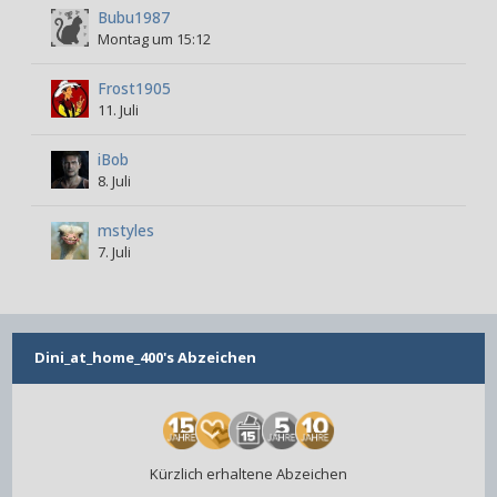
Bubu1987
Montag um 15:12
Frost1905
11. Juli
iBob
8. Juli
mstyles
7. Juli
Dini_at_home_400's Abzeichen
Kürzlich erhaltene Abzeichen