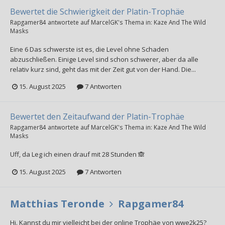
Bewertet die Schwierigkeit der Platin-Trophäe
Rapgamer84
antwortete auf
MarcelGK
's Thema in:
Kaze And The Wild
Masks
Eine 6 Das schwerste ist es, die Level ohne Schaden
abzuschließen. Einige Level sind schon schwerer, aber da alle
relativ kurz sind, geht das mit der Zeit gut von der Hand. Die...
15. August 2025
7 Antworten
Bewertet den Zeitaufwand der Platin-Trophäe
Rapgamer84
antwortete auf
MarcelGK
's Thema in:
Kaze And The Wild
Masks
Uff, da Leg ich einen drauf mit 28 Stunden 🙈
15. August 2025
7 Antworten
Matthias Teronde
Rapgamer84
Hi. Kannst du mir vielleicht bei der online Trophäe von wwe2k25?