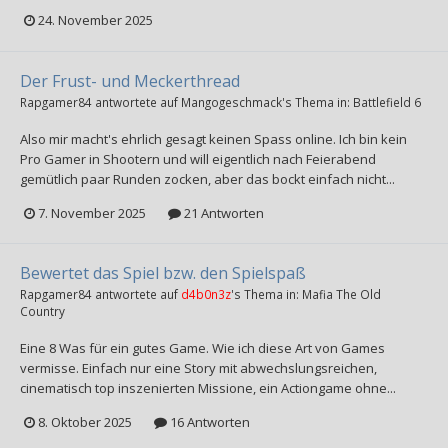
24. November 2025
Der Frust- und Meckerthread
Rapgamer84
antwortete auf
Mangogeschmack
's Thema in:
Battlefield 6
Also mir macht's ehrlich gesagt keinen Spass online. Ich bin kein
Pro Gamer in Shootern und will eigentlich nach Feierabend
gemütlich paar Runden zocken, aber das bockt einfach nicht...
7. November 2025
21 Antworten
Bewertet das Spiel bzw. den Spielspaß
Rapgamer84
antwortete auf
d4b0n3z
's Thema in:
Mafia The Old
Country
Eine 8 Was für ein gutes Game. Wie ich diese Art von Games
vermisse. Einfach nur eine Story mit abwechslungsreichen,
cinematisch top inszenierten Missione, ein Actiongame ohne...
8. Oktober 2025
16 Antworten