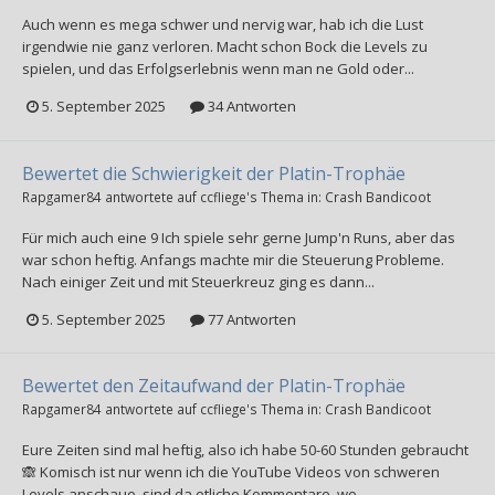
Auch wenn es mega schwer und nervig war, hab ich die Lust
irgendwie nie ganz verloren. Macht schon Bock die Levels zu
spielen, und das Erfolgserlebnis wenn man ne Gold oder...
5. September 2025
34 Antworten
Bewertet die Schwierigkeit der Platin-Trophäe
Rapgamer84
antwortete auf
ccfliege
's Thema in:
Crash Bandicoot
Für mich auch eine 9 Ich spiele sehr gerne Jump'n Runs, aber das
war schon heftig. Anfangs machte mir die Steuerung Probleme.
Nach einiger Zeit und mit Steuerkreuz ging es dann...
5. September 2025
77 Antworten
Bewertet den Zeitaufwand der Platin-Trophäe
Rapgamer84
antwortete auf
ccfliege
's Thema in:
Crash Bandicoot
Eure Zeiten sind mal heftig, also ich habe 50-60 Stunden gebraucht
🙈 Komisch ist nur wenn ich die YouTube Videos von schweren
Levels anschaue, sind da etliche Kommentare, wo...