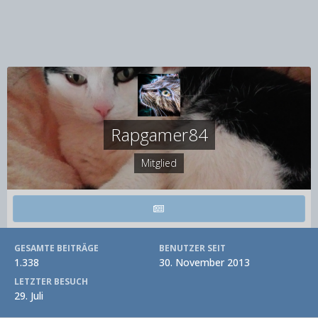
Rapgamer84
Mitglied
GESAMTE BEITRÄGE
BENUTZER SEIT
1.338
30. November 2013
LETZTER BESUCH
29. Juli