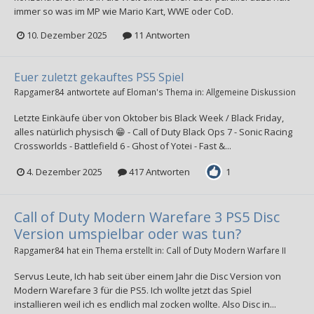
immer so was im MP wie Mario Kart, WWE oder CoD.
10. Dezember 2025
11 Antworten
Euer zuletzt gekauftes PS5 Spiel
Rapgamer84
antwortete auf
Eloman
's Thema in:
Allgemeine Diskussion
Letzte Einkäufe über von Oktober bis Black Week / Black Friday,
alles natürlich physisch 😁 - Call of Duty Black Ops 7 - Sonic Racing
Crossworlds - Battlefield 6 - Ghost of Yotei - Fast &...
4. Dezember 2025
417 Antworten
1
Call of Duty Modern Warefare 3 PS5 Disc
Version umspielbar oder was tun?
Rapgamer84
hat ein Thema erstellt in:
Call of Duty Modern Warfare II
Servus Leute, Ich hab seit über einem Jahr die Disc Version von
Modern Warefare 3 für die PS5. Ich wollte jetzt das Spiel
installieren weil ich es endlich mal zocken wollte. Also Disc in...