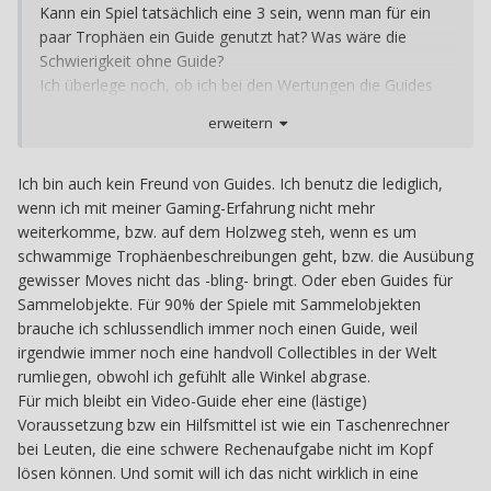
Kann ein Spiel tatsächlich eine 3 sein, wenn man für ein
paar Trophäen ein Guide genutzt hat? Was wäre die
Schwierigkeit ohne Guide?
Ich überlege noch, ob ich bei den Wertungen die Guides
außen vor lasse und erst im Text noch eine zusätzliche
erweitern
Wertung einbaue, was die Schwierigkeit mit Guide wäre.
Nicht jeder will Guides nutzen.
Ich bin auch kein Freund von Guides. Ich benutz die lediglich,
wenn ich mit meiner Gaming-Erfahrung nicht mehr
weiterkomme, bzw. auf dem Holzweg steh, wenn es um
schwammige Trophäenbeschreibungen geht, bzw. die Ausübung
gewisser Moves nicht das -bling- bringt. Oder eben Guides für
Sammelobjekte. Für 90% der Spiele mit Sammelobjekten
brauche ich schlussendlich immer noch einen Guide, weil
irgendwie immer noch eine handvoll Collectibles in der Welt
rumliegen, obwohl ich gefühlt alle Winkel abgrase.
Für mich bleibt ein Video-Guide eher eine (lästige)
Voraussetzung bzw ein Hilfsmittel ist wie ein Taschenrechner
bei Leuten, die eine schwere Rechenaufgabe nicht im Kopf
lösen können. Und somit will ich das nicht wirklich in eine