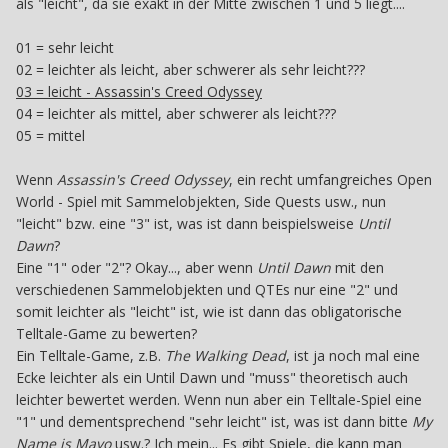
als "leicht", da sie exakt in der Mitte zwischen 1 und 5 liegt....
01 = sehr leicht
02 = leichter als leicht, aber schwerer als sehr leicht???
03 = leicht - Assassin's Creed Odyssey
04 = leichter als mittel, aber schwerer als leicht???
05 = mittel
Wenn
Assassin's Creed Odyssey
, ein recht umfangreiches Open
World - Spiel mit Sammelobjekten, Side Quests usw., nun
"leicht" bzw. eine "3" ist, was ist dann beispielsweise
Until
Dawn
?
Eine "1" oder "2"? Okay..., aber wenn
Until Dawn
mit den
verschiedenen Sammelobjekten und QTEs nur eine "2" und
somit leichter als "leicht" ist, wie ist dann das obligatorische
Telltale-Game zu bewerten?
Ein Telltale-Game, z.B.
The Walking Dead
, ist ja noch mal eine
Ecke leichter als ein Until Dawn und "muss" theoretisch auch
leichter bewertet werden. Wenn nun aber ein Telltale-Spiel eine
"1" und dementsprechend "sehr leicht" ist, was ist dann bitte
My
Name is Mayo
usw.? Ich mein... Es gibt Spiele, die kann man