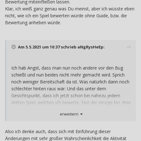
Bewertung miteinfließen lassen.
Klar, ich weiß ganz genau was Du meinst, aber ich wüsste eben
nicht, wie ich ein Spiel bewerten würde ohne Guide, bzw. die
Bewertung anheben würde.
Am 5.5.2021 um 10:37 schrieb
aNgRysHeEp
:
Ich hab Angst, dass man nun noch andere vor den Bug
schießt und nun beides nicht mehr gemacht wird. Sprich
noch weniger Bereitschaft da ist. Was natürlich dann noch
schlechter hinten raus wär. Und das unter dem
Gesichtspunkt, dass ich jetzt schon bei nahezu jedem
dritten Spiel, welches ich bewerte, fast der einzige bin. Was
würde gegen freiwillig Beiträge unter Einhaltung dieser
erweitern
Regel sprechen?
Es gibt eigentlich nur eins an dem oben zitierten Beitrag,
Also ich denke auch, dass sich mit Einführung dieser
was mich wirklich stört und zwar das Einsetzen der beiden
Änderungen mit sehr großer Wahrscheinlichkeit die Aktivität