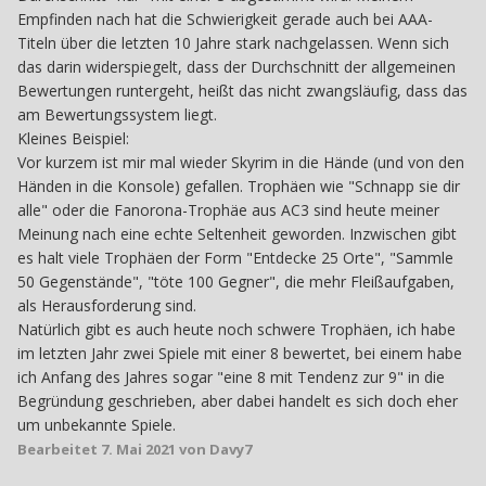
Empfinden nach hat die Schwierigkeit gerade auch bei AAA-
Titeln über die letzten 10 Jahre stark nachgelassen. Wenn sich
das darin widerspiegelt, dass der Durchschnitt der allgemeinen
Bewertungen runtergeht, heißt das nicht zwangsläufig, dass das
am Bewertungssystem liegt.
Kleines Beispiel:
Vor kurzem ist mir mal wieder Skyrim in die Hände (und von den
Händen in die Konsole) gefallen. Trophäen wie "Schnapp sie dir
alle" oder die Fanorona-Trophäe aus AC3 sind heute meiner
Meinung nach eine echte Seltenheit geworden. Inzwischen gibt
es halt viele Trophäen der Form "Entdecke 25 Orte", "Sammle
50 Gegenstände", "töte 100 Gegner", die mehr Fleißaufgaben,
als Herausforderung sind.
Natürlich gibt es auch heute noch schwere Trophäen, ich habe
im letzten Jahr zwei Spiele mit einer 8 bewertet, bei einem habe
ich Anfang des Jahres sogar "eine 8 mit Tendenz zur 9" in die
Begründung geschrieben, aber dabei handelt es sich doch eher
um unbekannte Spiele.
Bearbeitet
7. Mai 2021
von Davy7