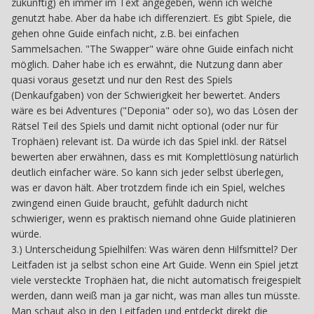
zukünftig) eh immer im Text angegeben, wenn ich welche
genutzt habe. Aber da habe ich differenziert. Es gibt Spiele, die
gehen ohne Guide einfach nicht, z.B. bei einfachen
Sammelsachen. "The Swapper" wäre ohne Guide einfach nicht
möglich. Daher habe ich es erwähnt, die Nutzung dann aber
quasi voraus gesetzt und nur den Rest des Spiels
(Denkaufgaben) von der Schwierigkeit her bewertet. Anders
wäre es bei Adventures ("Deponia" oder so), wo das Lösen der
Rätsel Teil des Spiels und damit nicht optional (oder nur für
Trophäen) relevant ist. Da würde ich das Spiel inkl. der Rätsel
bewerten aber erwähnen, dass es mit Komplettlösung natürlich
deutlich einfacher wäre. So kann sich jeder selbst überlegen,
was er davon hält. Aber trotzdem finde ich ein Spiel, welches
zwingend einen Guide braucht, gefühlt dadurch nicht
schwieriger, wenn es praktisch niemand ohne Guide platinieren
würde.
3.) Unterscheidung Spielhilfen: Was wären denn Hilfsmittel? Der
Leitfaden ist ja selbst schon eine Art Guide. Wenn ein Spiel jetzt
viele versteckte Trophäen hat, die nicht automatisch freigespielt
werden, dann weiß man ja gar nicht, was man alles tun müsste.
Man schaut also in den Leitfaden und entdeckt direkt die