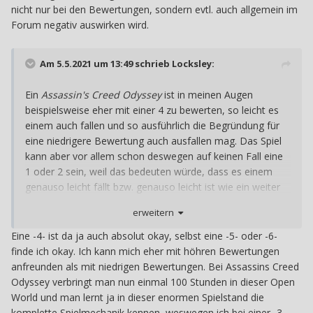
Anführungszeichen, was einmal nur dazu verwendet wird,
nicht nur bei den Bewertungen, sondern evtl. auch allgemein im
andere User anzuklagen und beim zweiten Mal
Forum negativ auswirken wird.
schlichtweg falsch eingesetzt wird. Sowas kann man sich
schenken, um ernster genommen zu werden. Aber
Am 5.5.2021 um 13:49 schrieb
Locksley
:
generell hat es mich eben zu den Punkt geführt, den ich
gerade hier versucht habe aufzuzeigen.
Sorry, wenn ich da
Ein
Assassin's Creed Odyssey
ist in meinen Augen
gerade nochmal ein Fass aufmache, aber das interessiert
beispielsweise eher mit einer 4 zu bewerten, so leicht es
mich wirklich.
einem auch fallen und so ausführlich die Begründung für
eine niedrigere Bewertung auch ausfallen mag. Das Spiel
kann aber vor allem schon deswegen auf keinen Fall eine
1 oder 2 sein, weil das bedeuten würde, dass es einem
genauso leicht fällt bzw. genauso leicht ist wie ein weiter
oben genanntes Beispiel.
erweitern
Eine -4- ist da ja auch absolut okay, selbst eine -5- oder -6-
finde ich okay. Ich kann mich eher mit höhren Bewertungen
anfreunden als mit niedrigen Bewertungen. Bei Assassins Creed
Odyssey verbringt man nun einmal 100 Stunden in dieser Open
World und man lernt ja in dieser enormen Spielstand die
komplette Spielmechanik kennen, weswegen ich bei einer -3-