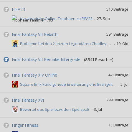
FIFA23
510
Beiträge
Verabredung Online-Trophäen zu FIFA23
Final Fantasy VII Rebirth
594
Beiträge
Probleme bei den 2 letzten Legendären Chadley-challenges
Final Fantasy VII Remake Intergrade
(8.541 Besucher)
Final Fantasy XIV Online
47
Beiträge
Square Enix kündigt neue Erweiterung und Evangelion-Crossover an
Final Fantasy XVI
299
Beiträge
Bewertet das Spiel bzw. den Spielspaß
Finger Fitness
13
Beiträge