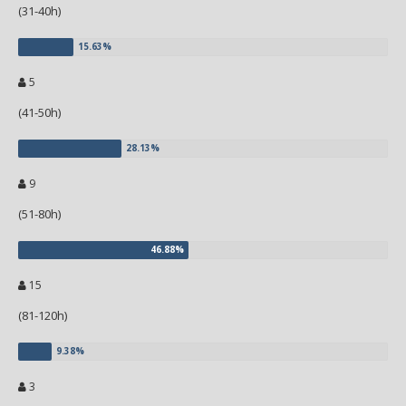
(31-40h)
5
(41-50h)
9
(51-80h)
15
(81-120h)
3