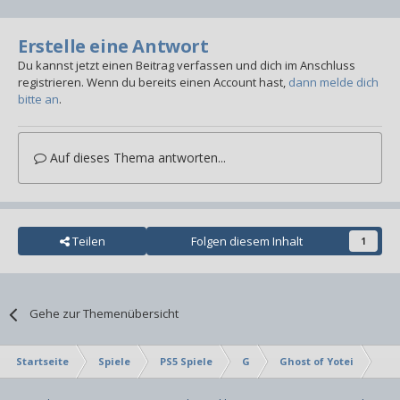
Erstelle eine Antwort
Du kannst jetzt einen Beitrag verfassen und dich im Anschluss
registrieren. Wenn du bereits einen Account hast,
dann melde dich
bitte an
.
Auf dieses Thema antworten...
Teilen
Folgen diesem Inhalt
1
Gehe zur Themenübersicht
Startseite
Spiele
PS5 Spiele
G
Ghost of Yotei
Bew