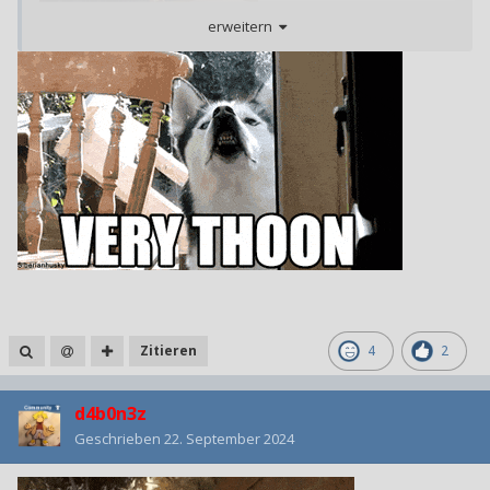
erweitern
Wann ist bald?
Zitieren
4
2
d4b0n3z
Geschrieben
22. September 2024