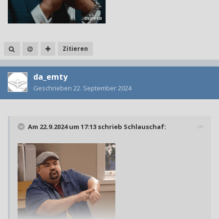
Zitieren
da_emty
Geschrieben
22. September 2024
Am 22.9.2024 um 17:13 schrieb
Schlauschaf
: