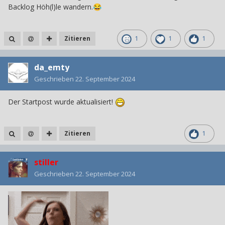
Backlog Höh(l)le wandern.
😂
Zitieren
1
1
1
da_emty
Geschrieben
22. September 2024
Der Startpost wurde aktualisiert!
Zitieren
1
stiller
Geschrieben
22. September 2024