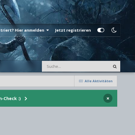
istriert? Hier anmelden
Jetzt registrieren
Alle Aktivitäten
×
n-Check :)