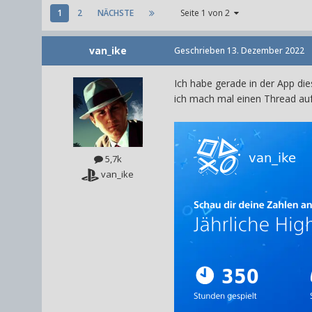
1
2
NÄCHSTE
Seite 1 von 2
van_ike
Geschrieben
13. Dezember 2022
Ich habe gerade in der App die
ich mach mal einen Thread auf
5,7k
van_ike