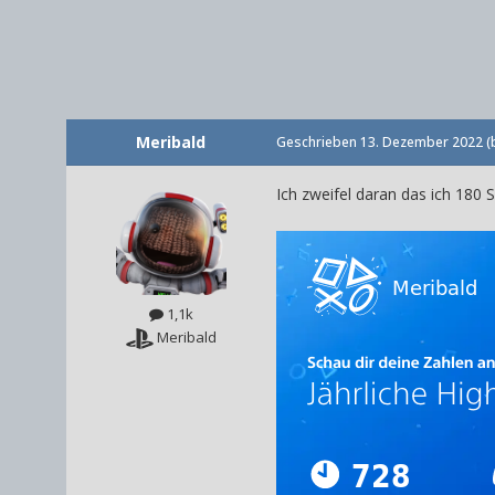
Meribald
Geschrieben
13. Dezember 2022
(
Ich zweifel daran das ich 180 S
1,1k
Meribald