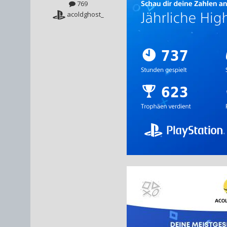
769
acoldghost_