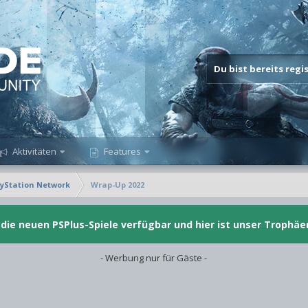
Du bist bereits reg
Aktivitäten
Features
yStation Network
Wrap-Up 2022
d die neuen PSPlus-Spiele verfügbar und hier ist unser Trophäe
- Werbung nur für Gäste -