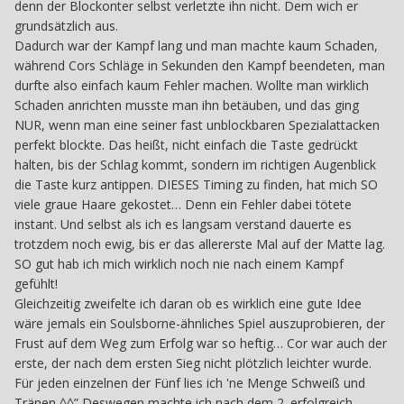
denn der Blockonter selbst verletzte ihn nicht. Dem wich er
grundsätzlich aus.
Dadurch war der Kampf lang und man machte kaum Schaden,
während Cors Schläge in Sekunden den Kampf beendeten, man
durfte also einfach kaum Fehler machen. Wollte man wirklich
Schaden anrichten musste man ihn betäuben, und das ging
NUR, wenn man eine seiner fast unblockbaren Spezialattacken
perfekt blockte. Das heißt, nicht einfach die Taste gedrückt
halten, bis der Schlag kommt, sondern im richtigen Augenblick
die Taste kurz antippen. DIESES Timing zu finden, hat mich SO
viele graue Haare gekostet… Denn ein Fehler dabei tötete
instant. Und selbst als ich es langsam verstand dauerte es
trotzdem noch ewig, bis er das allererste Mal auf der Matte lag.
SO gut hab ich mich wirklich noch nie nach einem Kampf
gefühlt!
Gleichzeitig zweifelte ich daran ob es wirklich eine gute Idee
wäre jemals ein Soulsborne-ähnliches Spiel auszuprobieren, der
Frust auf dem Weg zum Erfolg war so heftig… Cor war auch der
erste, der nach dem ersten Sieg nicht plötzlich leichter wurde.
Für jeden einzelnen der Fünf lies ich 'ne Menge Schweiß und
Tränen ^^” Deswegen machte ich nach dem 2. erfolgreich