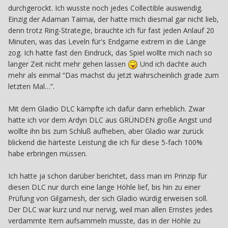
durchgerockt. Ich wusste noch jedes Collectible auswendig.
Einzig der Adaman Taimai, der hatte mich diesmal gar nicht lieb,
denn trotz Ring-Strategie, brauchte ich für fast jeden Anlauf 20
Minuten, was das Leveln für's Endgame extrem in die Länge
zog. Ich hatte fast den Eindruck, das Spiel wollte mich nach so
langer Zeit nicht mehr gehen lassen
Und ich dachte auch
mehr als einmal “Das machst du jetzt wahrscheinlich grade zum
letzten Mal…”.
Mit dem Gladio DLC kämpfte ich dafür dann erheblich. Zwar
hatte ich vor dem Ardyn DLC aus GRÜNDEN große Angst und
wollte ihn bis zum Schluß aufheben, aber Gladio war zurück
blickend die härteste Leistung die ich für diese 5-fach 100%
habe erbringen müssen.
Ich hatte ja schon darüber berichtet, dass man im Prinzip für
diesen DLC nur durch eine lange Höhle lief, bis hin zu einer
Prüfung von Gilgamesh, der sich Gladio würdig erweisen soll.
Der DLC war kurz und nur nervig, weil man allen Ernstes jedes
verdammte Item aufsammeln musste, das in der Höhle zu