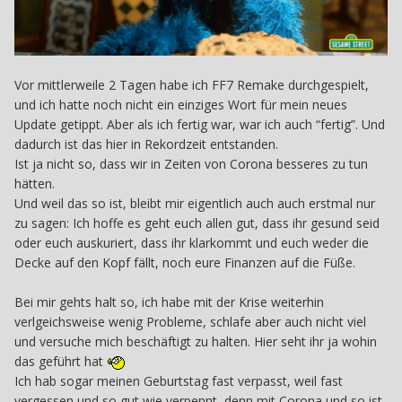
Vor mittlerweile 2 Tagen habe ich FF7 Remake durchgespielt,
und ich hatte noch nicht ein einziges Wort für mein neues
Update getippt. Aber als ich fertig war, war ich auch “fertig”. Und
dadurch ist das hier in Rekordzeit entstanden.
Ist ja nicht so, dass wir in Zeiten von Corona besseres zu tun
hätten.
Und weil das so ist, bleibt mir eigentlich auch auch erstmal nur
zu sagen: Ich hoffe es geht euch allen gut, dass ihr gesund seid
oder euch auskuriert, dass ihr klarkommt und euch weder die
Decke auf den Kopf fällt, noch eure Finanzen auf die Füße.
Bei mir gehts halt so, ich habe mit der Krise weiterhin
verlgeichsweise wenig Probleme, schlafe aber auch nicht viel
und versuche mich beschäftigt zu halten. Hier seht ihr ja wohin
das geführt hat
Ich hab sogar meinen Geburtstag fast verpasst, weil fast
vergessen und so gut wie verpennt, denn mit Corona und so ist