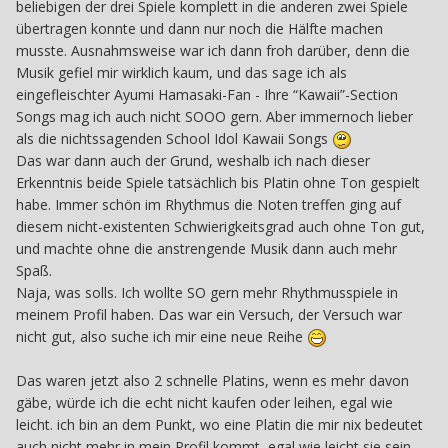
beliebigen der drei Spiele komplett in die anderen zwei Spiele
übertragen konnte und dann nur noch die Hälfte machen
musste. Ausnahmsweise war ich dann froh darüber, denn die
Musik gefiel mir wirklich kaum, und das sage ich als
eingefleischter Ayumi Hamasaki-Fan - Ihre “Kawaii”-Section
Songs mag ich auch nicht SOOO gern. Aber immernoch lieber
als die nichtssagenden School Idol Kawaii Songs
Das war dann auch der Grund, weshalb ich nach dieser
Erkenntnis beide Spiele tatsächlich bis Platin ohne Ton gespielt
habe. Immer schön im Rhythmus die Noten treffen ging auf
diesem nicht-existenten Schwierigkeitsgrad auch ohne Ton gut,
und machte ohne die anstrengende Musik dann auch mehr
Spaß.
Naja, was solls. Ich wollte SO gern mehr Rhythmusspiele in
meinem Profil haben. Das war ein Versuch, der Versuch war
nicht gut, also suche ich mir eine neue Reihe
Das waren jetzt also 2 schnelle Platins, wenn es mehr davon
gäbe, würde ich die echt nicht kaufen oder leihen, egal wie
leicht. ich bin an dem Punkt, wo eine Platin die mir nix bedeutet
auch nicht mehr in mein Profil kommt, egal wie leicht sie sein