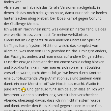
finden war.
Als erstes mal habe ich das für alle Versionen nachgeholt, in
denen ich das noch nicht getan hatte, damit nur noch die beiden
harten Sachen übrig blieben: Der Boss-Kampf gegen Cor und
der Challenge-Modus.
Ich weiß im Nachhinein nicht, was davon ich härter fand. Beides
war wirklich krass, zumindest für meine Verhältnisse.
Gladio hat im Gegensatz zu den anderen Charas im Spiel ein
kniffliges Kampfsystem. Nicht nur weicht das komplett von
allem ab, was man von FF15 gewohnt ist, das Timing ist anders,
das Pacing ist anders und man muss auf andere Dinge achten.
Er ist der einzige Charakter der mit einem Schild richtig blocken
und blockkontern kann, wie man es sich von einem Soulslike
vorstellen würde, nicht dieses billige “wir lösen durch Kontern
eine bunt-leuchtende Warp-Animation aus und zaubern dann
damit ein paar Monster tot” wie Noctis das macht. Gladio ist
pure Kraft
Und genauso fühlt sich da auch alles an. Ich war
bestimmt 7 oder 8 Stunden lang, verteilt über verschiedene
Abende, überzeugt davon, dass ich ihn nicht meistern würde
und damit weder den Boss-Kampf gegen seinen Mentor Cor,