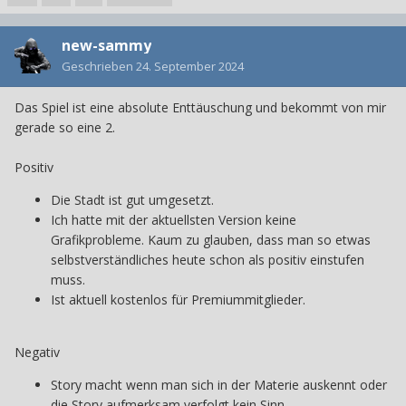
new-sammy
Geschrieben
24. September 2024
Das Spiel ist eine absolute Enttäuschung und bekommt von mir
gerade so eine 2.
Positiv
Die Stadt ist gut umgesetzt.
Ich hatte mit der aktuellsten Version keine
Grafikprobleme. Kaum zu glauben, dass man so etwas
selbstverständliches heute schon als positiv einstufen
muss.
Ist aktuell kostenlos für Premiummitglieder.
Negativ
Story macht wenn man sich in der Materie auskennt oder
die Story aufmerksam verfolgt kein Sinn.