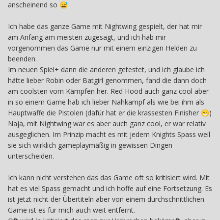
anscheinend so
😅
Ich habe das ganze Game mit Nightwing gespielt, der hat mir
am Anfang am meisten zugesagt, und ich hab mir
vorgenommen das Game nur mit einem einzigen Helden zu
beenden.
Im neuen Spiel+ dann die anderen getestet, und ich glaube ich
hätte lieber Robin oder Batgirl genommen, fand die dann doch
am coolsten vom Kämpfen her. Red Hood auch ganz cool aber
in so einem Game hab ich lieber Nahkampf als wie bei ihm als
Hauptwaffe die Pistolen (dafür hat er die krassesten Finisher
)
😁
Naja, mit Nightwing war es aber auch ganz cool, er war relativ
ausgeglichen. Im Prinzip macht es mit jedem Knights Spass weil
sie sich wirklich gameplaymäßig in gewissen Dingen
unterscheiden.
Ich kann nicht verstehen das das Game oft so kritisiert wird. Mit
hat es viel Spass gemacht und ich hoffe auf eine Fortsetzung. Es
ist jetzt nicht der Übertiteln aber von einem durchschnittlichen
Game ist es für mich auch weit entfernt.