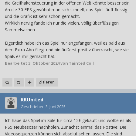
die Greifhakensteuerung in der offenen Welt könnte besser sein.
An die 30 FPS gewöhnt man sich schnell, das Spiel läuft flüssig
und die Grafik ist sehr schön gemacht.
Wirklich nervig fande ich nur die vielen, völlig überflüssigen
Sammelsachen.
Eigentlich habe ich das Spiel nur angefangen, weil es bald aus
dem Extra Abo fliegt und bin äußerst positiv überrascht, wie viel
Spaß es mir gemacht hat.
Bearbeitet
3. Oktober 2024
von Tainted Coil
Zitieren
RKUnited
Geschrieben
3. Juni 2025
Ich habe das Spiel im Sale für circa 12€ gekauft und wollte es als
PS5 Neubesitzer nachholen. Zunächst einmal das Postive: Die
Videosequenzen können sich absolut sehen lassen. Die sind