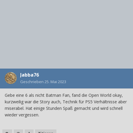
Jabba76
Geschrieben
25. Mai 2023
Gebe eine 6 als nicht Batman Fan, fand die Open World okay,
kurzweilig war die Story auch, Technik für PS5 Verhältnisse aber
miserabel. Hat einige Stunden Spaß gemacht und wird schnell
wieder vergessen.