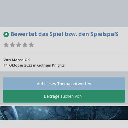
Bewertet das Spiel bzw. den Spielspaß
Von
MarcelGK
14. Oktober 2022
in
Gotham Knights
Auf dieses Thema antworten
Beiträge suchen von...