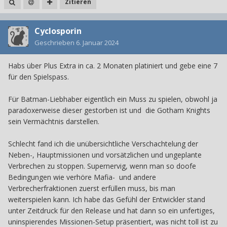
Zitieren
Cyclosporin
Geschrieben
6. Januar 2024
Habs über Plus Extra in ca. 2 Monaten platiniert und gebe eine 7
für den Spielspass.
Für Batman-Liebhaber eigentlich ein Muss zu spielen, obwohl ja
paradoxerweise dieser gestorben ist und die Gotham Knights
sein Vermächtnis darstellen.
Schlecht fand ich die unübersichtliche Verschachtelung der
Neben-, Hauptmissionen und vorsätzlichen und ungeplante
Verbrechen zu stoppen. Supernervig, wenn man so doofe
Bedingungen wie verhöre Mafia- und andere
Verbrecherfraktionen zuerst erfüllen muss, bis man
weiterspielen kann. Ich habe das Gefühl der Entwickler stand
unter Zeitdruck für den Release und hat dann so ein unfertiges,
uninspierendes Missionen-Setup präsentiert, was nicht toll ist zu