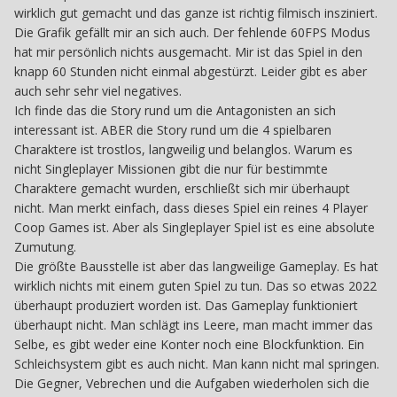
wirklich gut gemacht und das ganze ist richtig filmisch insziniert.
Die Grafik gefällt mir an sich auch. Der fehlende 60FPS Modus
hat mir persönlich nichts ausgemacht. Mir ist das Spiel in den
knapp 60 Stunden nicht einmal abgestürzt. Leider gibt es aber
auch sehr sehr viel negatives.
Ich finde das die Story rund um die Antagonisten an sich
interessant ist. ABER die Story rund um die 4 spielbaren
Charaktere ist trostlos, langweilig und belanglos. Warum es
nicht Singleplayer Missionen gibt die nur für bestimmte
Charaktere gemacht wurden, erschließt sich mir überhaupt
nicht. Man merkt einfach, dass dieses Spiel ein reines 4 Player
Coop Games ist. Aber als Singleplayer Spiel ist es eine absolute
Zumutung.
Die größte Bausstelle ist aber das langweilige Gameplay. Es hat
wirklich nichts mit einem guten Spiel zu tun. Das so etwas 2022
überhaupt produziert worden ist. Das Gameplay funktioniert
überhaupt nicht. Man schlägt ins Leere, man macht immer das
Selbe, es gibt weder eine Konter noch eine Blockfunktion. Ein
Schleichsystem gibt es auch nicht. Man kann nicht mal springen.
Die Gegner, Vebrechen und die Aufgaben wiederholen sich die