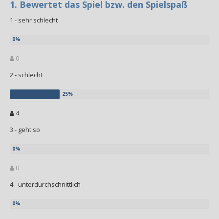
1. Bewertet das Spiel bzw. den Spielspaß
1 - sehr schlecht
0
2 - schlecht
4
3 - geht so
0
4 - unterdurchschnittlich