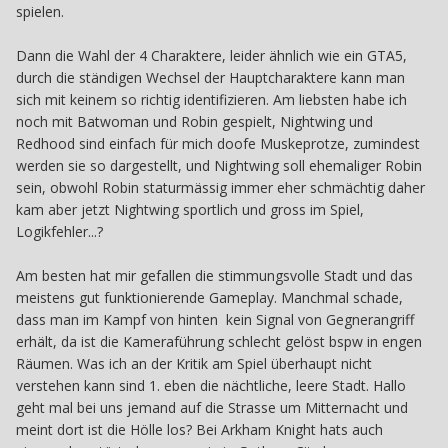
spielen.
Dann die Wahl der 4 Charaktere, leider ähnlich wie ein GTA5,
durch die ständigen Wechsel der Hauptcharaktere kann man
sich mit keinem so richtig identifizieren. Am liebsten habe ich
noch mit Batwoman und Robin gespielt, Nightwing und
Redhood sind einfach für mich doofe Muskeprotze, zumindest
werden sie so dargestellt, und Nightwing soll ehemaliger Robin
sein, obwohl Robin staturmässig immer eher schmächtig daher
kam aber jetzt Nightwing sportlich und gross im Spiel,
Logikfehler...?
Am besten hat mir gefallen die stimmungsvolle Stadt und das
meistens gut funktionierende Gameplay. Manchmal schade,
dass man im Kampf von hinten kein Signal von Gegnerangriff
erhält, da ist die Kameraführung schlecht gelöst bspw in engen
Räumen. Was ich an der Kritik am Spiel überhaupt nicht
verstehen kann sind 1. eben die nächtliche, leere Stadt. Hallo
geht mal bei uns jemand auf die Strasse um Mitternacht und
meint dort ist die Hölle los? Bei Arkham Knight hats auch