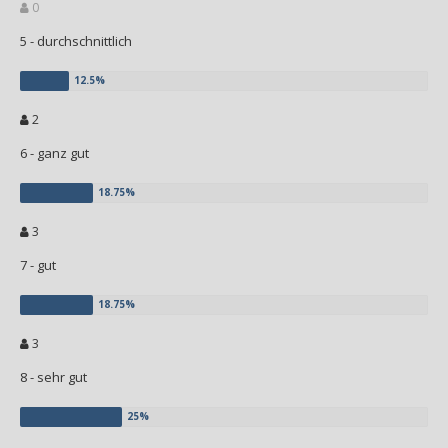
0
5 - durchschnittlich
2
6 - ganz gut
3
7 - gut
3
8 - sehr gut