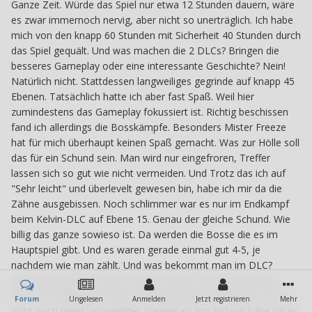
Ganze Zeit. Würde das Spiel nur etwa 12 Stunden dauern, wäre
es zwar immernoch nervig, aber nicht so unerträglich. Ich habe
mich von den knapp 60 Stunden mit Sicherheit 40 Stunden durch
das Spiel gequält. Und was machen die 2 DLCs? Bringen die
besseres Gameplay oder eine interessante Geschichte? Nein!
Natürlich nicht. Stattdessen langweiliges gegrinde auf knapp 45
Ebenen. Tatsächlich hatte ich aber fast Spaß. Weil hier
zumindestens das Gameplay fokussiert ist. Richtig beschissen
fand ich allerdings die Bosskämpfe. Besonders Mister Freeze
hat für mich überhaupt keinen Spaß gemacht. Was zur Hölle soll
das für ein Schund sein. Man wird nur eingefroren, Treffer
lassen sich so gut wie nicht vermeiden. Und Trotz das ich auf
"Sehr leicht" und überlevelt gewesen bin, habe ich mir da die
Zähne ausgebissen. Noch schlimmer war es nur im Endkampf
beim Kelvin-DLC auf Ebene 15. Genau der gleiche Schund. Wie
billig das ganze sowieso ist. Da werden die Bosse die es im
Hauptspiel gibt. Und es waren gerade einmal gut 4-5, je
nachdem wie man zählt. Und was bekommt man im DLC?
Genau die gleichen Bosse. Nichts neues. Ja er ist kostenlos,
aber ein langweiliges Spiel mit langweiligem Gameplay, brauch
Forum
Ungelesen
Anmelden
Jetzt registrieren
Mehr
nicht noch mehr langweiliges Gameplay. Am Anfang habe ich es