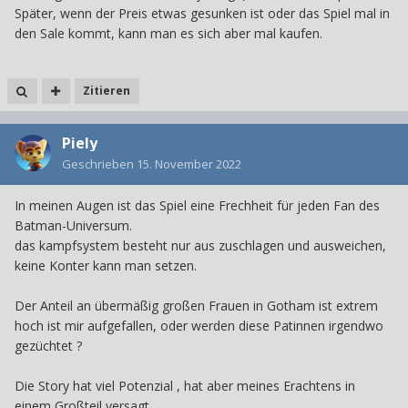
Später, wenn der Preis etwas gesunken ist oder das Spiel mal in
den Sale kommt, kann man es sich aber mal kaufen.
Zitieren
Piely
Geschrieben
15. November 2022
In meinen Augen ist das Spiel eine Frechheit für jeden Fan des
Batman-Universum.
das kampfsystem besteht nur aus zuschlagen und ausweichen,
keine Konter kann man setzen.
Der Anteil an übermäßig großen Frauen in Gotham ist extrem
hoch ist mir aufgefallen, oder werden diese Patinnen irgendwo
gezüchtet ?
Die Story hat viel Potenzial , hat aber meines Erachtens in
einem Großteil versagt.