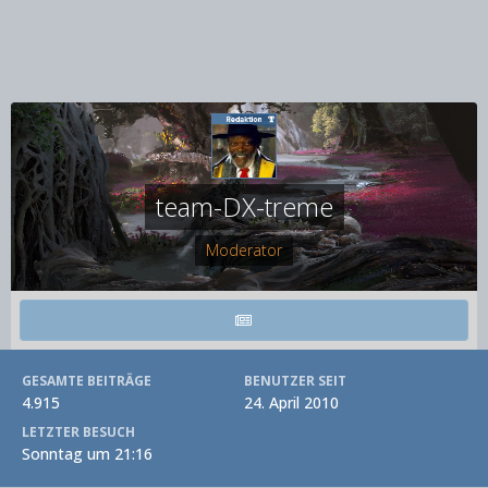
team-DX-treme
Moderator
GESAMTE BEITRÄGE
BENUTZER SEIT
4.915
24. April 2010
LETZTER BESUCH
Sonntag um 21:16