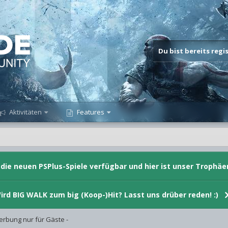
Du bist bereits reg
Aktivitäten
Features
d die neuen PSPlus-Spiele verfügbar und hier ist unser Trophäe
ird BIG WALK zum big (Koop-)Hit? Lasst uns drüber reden! :)
erbung nur für Gäste -