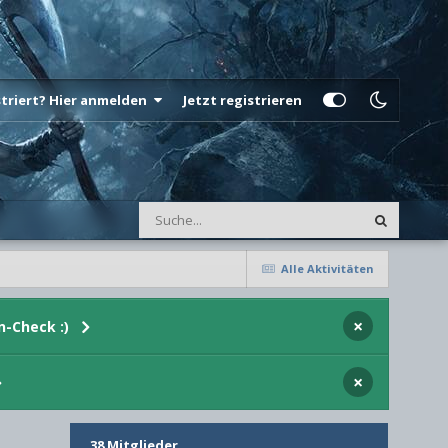
istriert? Hier anmelden
Jetzt registrieren
Alle Aktivitäten
×
n-Check :)
×
38 Mitglieder