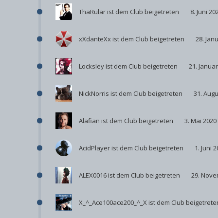
ThaRular
ist dem Club beigetreten
8. Juni 20
xXdanteXx
ist dem Club beigetreten
28. Jan
Locksley
ist dem Club beigetreten
21. Janua
NickNorris
ist dem Club beigetreten
31. Augu
Alafian
ist dem Club beigetreten
3. Mai 2020
AcidPlayer
ist dem Club beigetreten
1. Juni 
ALEX0016
ist dem Club beigetreten
29. Nove
X_^_Ace100ace200_^_X
ist dem Club beigetrete