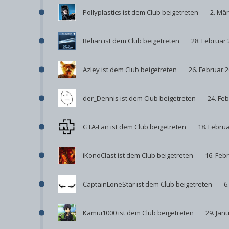
Pollyplastics
ist dem Club beigetreten
2. Mä
Belian
ist dem Club beigetreten
28. Februar 
Azley
ist dem Club beigetreten
26. Februar 
der_Dennis
ist dem Club beigetreten
24. Fe
GTA-Fan
ist dem Club beigetreten
18. Febru
iKonoClast
ist dem Club beigetreten
16. Feb
CaptainLoneStar
ist dem Club beigetreten
6
Kamui1000
ist dem Club beigetreten
29. Jan