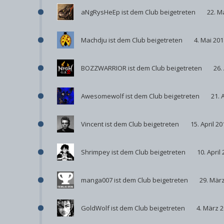
aNgRysHeEp
ist dem Club beigetreten
22. M
Machdju
ist dem Club beigetreten
4. Mai 201
BOZZWARRIOR
ist dem Club beigetreten
26.
Awesomewolf
ist dem Club beigetreten
21. 
Vincent
ist dem Club beigetreten
15. April 20
Shrimpey
ist dem Club beigetreten
10. April
manga007
ist dem Club beigetreten
29. Mär
GoldWolf
ist dem Club beigetreten
4. März 