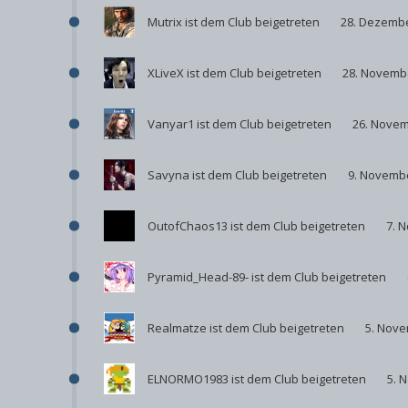
Mutrix
ist dem Club beigetreten
28. Dezemb
XLiveX
ist dem Club beigetreten
28. Novemb
Vanyar1
ist dem Club beigetreten
26. Novem
Savyna
ist dem Club beigetreten
9. Novemb
OutofChaos13
ist dem Club beigetreten
7. 
Pyramid_Head-89-
ist dem Club beigetreten
Realmatze
ist dem Club beigetreten
5. Nove
ELNORMO1983
ist dem Club beigetreten
5. 