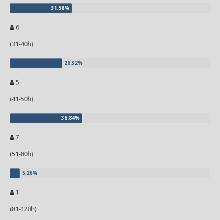
6
(31-40h)
5
(41-50h)
7
(51-80h)
1
(81-120h)