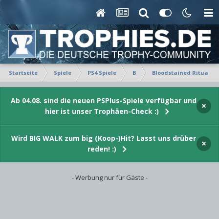
Startseite
Spiele
PS4 Spiele
B
Bloodstained Ritual of
Ab 04.08. sind die neuen PSPlus-Spiele verfügbar und
×
hier ist unser Trophäen-Check :)
Wird BIG WALK zum big (Koop-)Hit? Lasst uns drüber
×
reden! :)
- Werbung nur für Gäste -