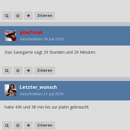
Zitieren
gowfreak
Geschrieben
16. Juli 2019
Das Savegame sagt 29 Stunden und 29 Minuten.
Zitieren
Letzter_wunsch
Geschrieben
21. Juli 2019
habe 43h und 38 min bis zur platin gebraucht
Zitieren