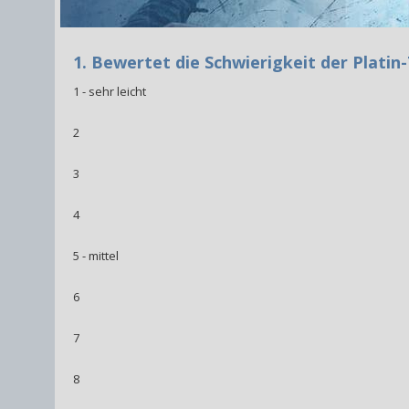
1. Bewertet die Schwierigkeit der Platin
1 - sehr leicht
2
3
4
5 - mittel
6
7
8