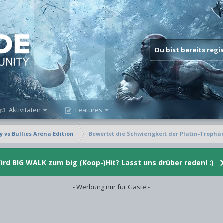
Du bist bereits reg
Aktivitäten
Features
 vs Bullies Arena Edition
Bewertet die Schwierigkeit der Platin-Trophä
ird BIG WALK zum big (Koop-)Hit? Lasst uns drüber reden! :)
- Werbung nur für Gäste -