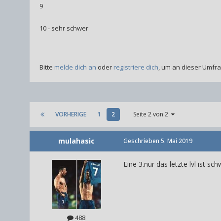
9
10 - sehr schwer
Bitte
melde dich an
oder
registriere dich
, um an dieser Umfr
VORHERIGE
1
2
Seite 2 von 2
mulahasic
Geschrieben
5. Mai 2019
Eine 3.nur das letzte lvl ist s
488