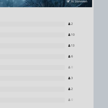
36 Stimmen
2
10
13
6
0
3
2
0