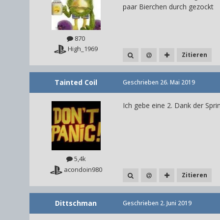
paar Bierchen durch gezockt
870
High_1969
Zitieren
Tainted Coil
Geschrieben
26. Mai 2019
Ich gebe eine 2. Dank der Spri
5,4k
acondoin980
Zitieren
Dittschman
Geschrieben
2. Juni 2019