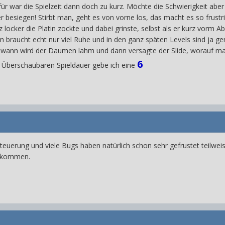
 dafür war die Spielzeit dann doch zu kurz. Möchte die Schwierigkeit a
r besiegen! Stirbt man, geht es von vorne los, das macht es so frustr
z locker die Platin zockte und dabei grinste, selbst als er kurz vorm 
an braucht echt nur viel Ruhe und in den ganz späten Levels sind ja 
dwann wird der Daumen lahm und dann versagte der Slide, worauf man
6
r Überschaubaren Spieldauer gebe ich eine
Steuerung und viele Bugs haben natürlich schon sehr gefrustet teilwe
el kommen.