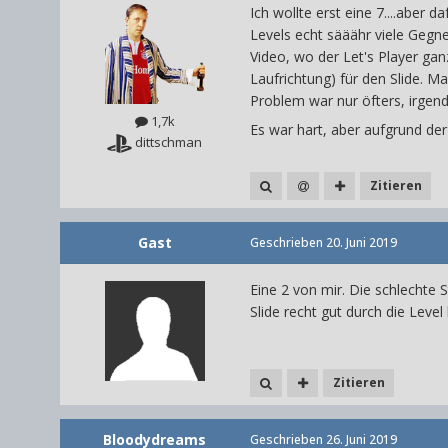
Ich wollte erst eine 7....aber
Levels echt sääähr viele Gegne
Video, wo der Let's Player gan
Laufrichtung) für den Slide. M
Problem war nur öfters, irgen
1,7k
Es war hart, aber aufgrund de
dittschman
Zitieren
Gast
Geschrieben
20. Juni 2019
Eine 2 von mir. Die schlechte 
Slide recht gut durch die Lev
Zitieren
Bloodydreams
Geschrieben
26. Juni 2019