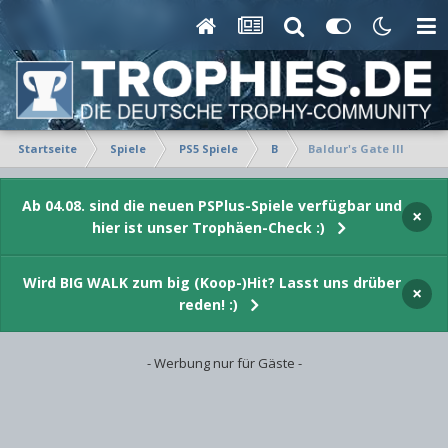
Startseite
Spiele
PS5 Spiele
B
Baldur's Gate III
Ab 04.08. sind die neuen PSPlus-Spiele verfügbar und
×
hier ist unser Trophäen-Check :)
Wird BIG WALK zum big (Koop-)Hit? Lasst uns drüber
×
reden! :)
- Werbung nur für Gäste -