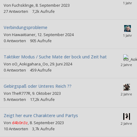
Von
Fuchsklinge
,
8. September 2023
27
Antworten
7,2k
Aufrufe
Verbindungsprobleme
Von
Hawaiitianer
,
12. September 2024
0
Antworten
905
Aufrufe
Taktiker Modus / Suche Mate der bock und Zeit hat
Von
oO_Aokigahara_Oo
,
29. Juni 2024
0
Antworten
459
Aufrufe
Gebirgspaß oder Unteres Reich ??
Von
TheR777R
,
9. Oktober 2023
5
Antworten
17,2k
Aufrufe
Zeigt her eure Charaktere und Partys
Von
d4b0n3z
,
8. September 2023
10
Antworten
3,7k
Aufrufe