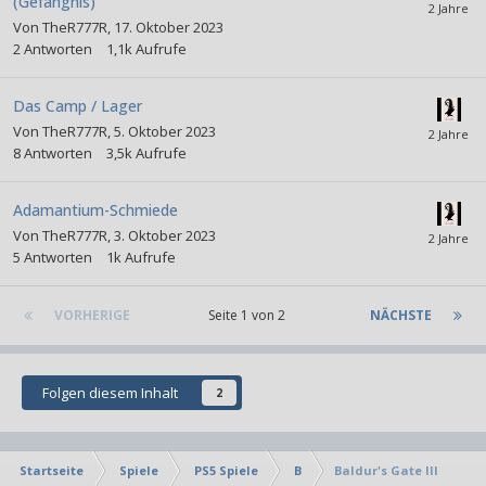
(Gefängnis)
Von
TheR777R
,
17. Oktober 2023
2
Antworten
1,1k
Aufrufe
Das Camp / Lager
Von
TheR777R
,
5. Oktober 2023
8
Antworten
3,5k
Aufrufe
Adamantium-Schmiede
Von
TheR777R
,
3. Oktober 2023
5
Antworten
1k
Aufrufe
VORHERIGE
Seite 1 von 2
NÄCHSTE
Folgen diesem Inhalt
2
Startseite
Spiele
PS5 Spiele
B
Baldur's Gate III