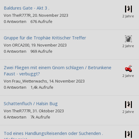
Baldures Gate - Akt 3 .
Von
TheR777R
,
20. November 2023
0
Antworten
676
Aufrufe
Gruppe für die Trophäe Kritischer Treffer
Von
ORCA200
,
19. November 2023
0
Antworten
969
Aufrufe
Zwei Fliegen mit einem Gnom schlagen / Betrunkene
Faust - verbuggt?
Von
Frau_Wetterwachs
,
14. November 2023
0
Antworten
1,4k
Aufrufe
Schattenfluch / Halsin Bug
Von
TheR777R
,
31. Oktober 2023
6
Antworten
7k
Aufrufe
Tod eines HandlungsReisenden oder Suchenden .