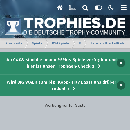
Startseite
Spiele
PS4 Spiele
B
Batman the Telltale Se
Ab 04.08. sind die neuen PSPlus-Spiele verfügbar und
×
hier ist unser Trophäen-Check :)
Wird BIG WALK zum big (Koop-)Hit? Lasst uns drüber
×
reden! :)
- Werbung nur für Gäste -