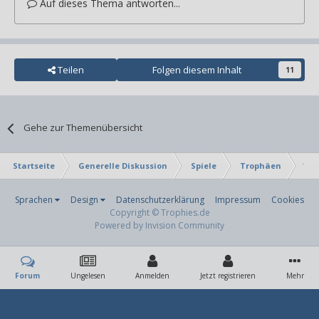
Auf dieses Thema antworten...
Teilen
Folgen diesem Inhalt
11
Gehe zur Themenübersicht
Startseite
Generelle Diskussion
Spiele
Trophäen
Ver
Sprachen
Design
Datenschutzerklärung
Impressum
Cookies
Copyright © Trophies.de
Powered by Invision Community
Forum
Ungelesen
Anmelden
Jetzt registrieren
Mehr