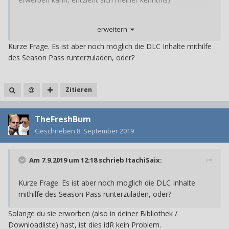
Die Server dazu werden meine ich (aus dem kopf)
erweitern
irgendwann ende des ersten quartals abgeschaltet,
wodurch dann online auch keine trophäen mehr erspielt
Kurze Frage. Es ist aber noch möglich die DLC Inhalte mithilfe
werden können, bzw man auch keinen zugriff mehr auf die
des Season Pass runterzuladen, oder?
zeiten / punkte von freunden / der welt hat.
Zitieren
TheFreshBum
Geschrieben
8. September 2019
Am 7.9.2019 um 12:18 schrieb
ItachiSaix
:
Kurze Frage. Es ist aber noch möglich die DLC Inhalte
mithilfe des Season Pass runterzuladen, oder?
Solange du sie erworben (also in deiner Bibliothek /
Downloadliste) hast, ist dies idR kein Problem.