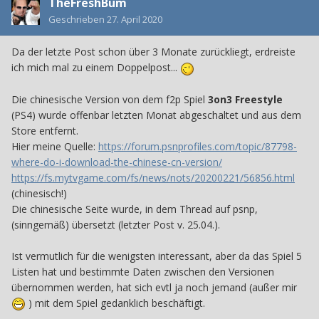
TheFreshBum
Geschrieben
27. April 2020
Da der letzte Post schon über 3 Monate zurückliegt, erdreiste
ich mich mal zu einem Doppelpost...
Die chinesische Version von dem f2p Spiel
3on3 Freestyle
(PS4) wurde offenbar letzten Monat abgeschaltet und aus dem
Store entfernt.
Hier meine Quelle:
https://forum.psnprofiles.com/topic/87798-
where-do-i-download-the-chinese-cn-version/
https://fs.mytvgame.com/fs/news/nots/20200221/56856.html
(chinesisch!)
Die chinesische Seite wurde, in dem Thread auf psnp,
(sinngemäß) übersetzt (letzter Post v. 25.04.).
Ist vermutlich für die wenigsten interessant, aber da das Spiel 5
Listen hat und bestimmte Daten zwischen den Versionen
übernommen werden, hat sich evtl ja noch jemand (außer mir
) mit dem Spiel gedanklich beschäftigt.