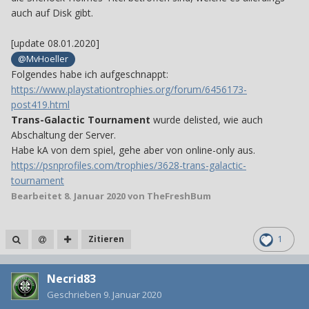
auch auf Disk gibt.
[update 08.01.2020]
@MvHoeller
Folgendes habe ich aufgeschnappt:
https://www.playstationtrophies.org/forum/6456173-
post419.html
Trans-Galactic Tournament
wurde delisted, wie auch
Abschaltung der Server.
Habe kA von dem spiel, gehe aber von online-only aus.
https://psnprofiles.com/trophies/3628-trans-galactic-
tournament
Bearbeitet
8. Januar 2020
von TheFreshBum
Zitieren
1
Necrid83
Geschrieben
9. Januar 2020