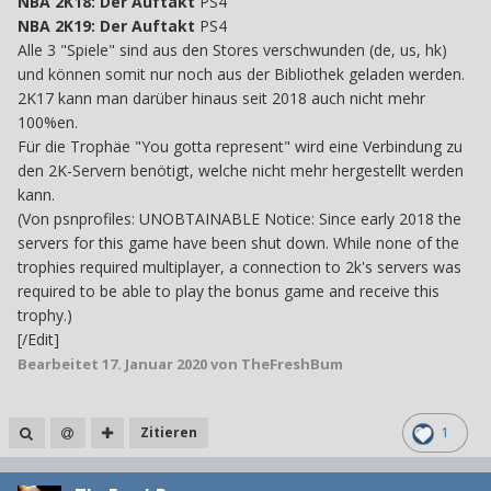
NBA 2K18: Der Auftakt
PS4
NBA 2K19: Der Auftakt
PS4
Alle 3 "Spiele" sind aus den Stores verschwunden (de, us, hk)
und können somit nur noch aus der Bibliothek geladen werden.
2K17 kann man darüber hinaus seit 2018 auch nicht mehr
100%en.
Für die Trophäe "You gotta represent" wird eine Verbindung zu
den 2K-Servern benötigt, welche nicht mehr hergestellt werden
kann.
(Von psnprofiles: UNOBTAINABLE Notice: Since early 2018 the
servers for this game have been shut down. While none of the
trophies required multiplayer, a connection to 2k's servers was
required to be able to play the bonus game and receive this
trophy.)
[/Edit]
Bearbeitet
17. Januar 2020
von TheFreshBum
Zitieren
1