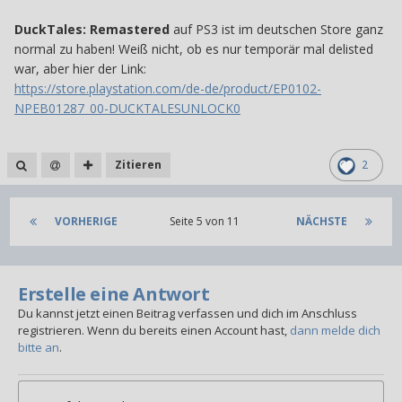
DuckTales: Remastered
auf PS3 ist im deutschen Store ganz
normal zu haben! Weiß nicht, ob es nur temporär mal delisted
war, aber hier der Link:
https://store.playstation.com/de-de/product/EP0102-
NPEB01287_00-DUCKTALESUNLOCK0
Zitieren
2
VORHERIGE
Seite 5 von 11
NÄCHSTE
Erstelle eine Antwort
Du kannst jetzt einen Beitrag verfassen und dich im Anschluss
registrieren. Wenn du bereits einen Account hast,
dann melde dich
bitte an
.