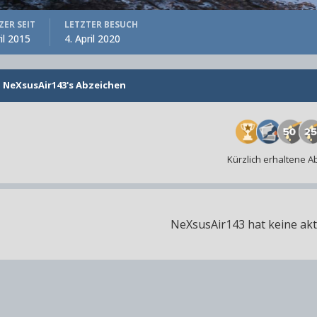
ER SEIT
LETZTER BESUCH
il 2015
4. April 2020
NeXsusAir143's Abzeichen
Kürzlich erhaltene 
NeXsusAir143 hat keine akt