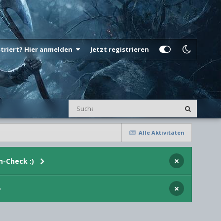
istriert? Hier anmelden
Jetzt registrieren
Alle Aktivitäten
×
n-Check :)
×