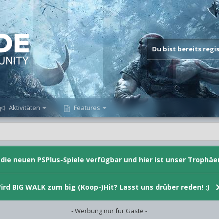
Du bist bereits reg
Aktivitäten
Features
d die neuen PSPlus-Spiele verfügbar und hier ist unser Trophäe
ird BIG WALK zum big (Koop-)Hit? Lasst uns drüber reden! :)
- Werbung nur für Gäste -