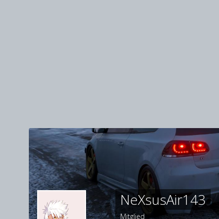
NeXsusAir143
Mitglied