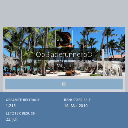
OoBladerunneroO
Mitglied
GESAMTE BEITRÄGE
BENUTZER SEIT
1.215
16. Mai 2010
LETZTER BESUCH
22. Juli