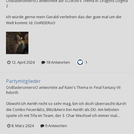
OoBladerunneroO
antwortete auf
SO3R3N
's Thema in:
Dragons Dogma
2
Ich würde gerne mein Gerald verleihen das der gute mal um die
Welt kommt. Id: OoRIDERoO
12. April 2024
18 Antworten
1
Partymitglieder
OoBladerunneroO
antwortete auf
Raini
's Thema in:
Final Fantasy VII
Rebirth
Obwohl ich Aerith nicht so sehr mag, bin ich doch überrascht durch
die Combo Feuer&Eis, Blitz&Aero bei Aerith als DD. Am liebsten
spiele ich mit Tifa im Team, der 3. Char Wechsel ich immer mal...
8. März 2024
9 Antworten