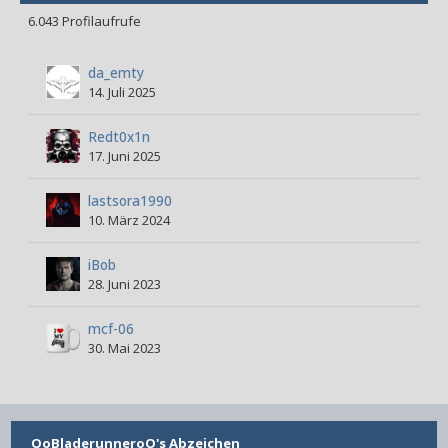
6.043 Profilaufrufe
da_emty
14. Juli 2025
Redt0x1n
17. Juni 2025
lastsora1990
10. März 2024
iBob
28. Juni 2023
mcf-06
30. Mai 2023
OoBladerunneroO's Abzeichen