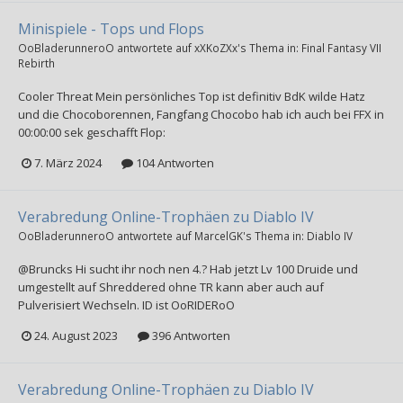
Minispiele - Tops und Flops
OoBladerunneroO
antwortete auf
xXKoZXx
's Thema in:
Final Fantasy VII
Rebirth
Cooler Threat Mein persönliches Top ist definitiv BdK wilde Hatz
und die Chocoborennen, Fangfang Chocobo hab ich auch bei FFX in
00:00:00 sek geschafft Flop:
7. März 2024
104 Antworten
Verabredung Online-Trophäen zu Diablo IV
OoBladerunneroO
antwortete auf
MarcelGK
's Thema in:
Diablo IV
@Bruncks Hi sucht ihr noch nen 4.? Hab jetzt Lv 100 Druide und
umgestellt auf Shreddered ohne TR kann aber auch auf
Pulverisiert Wechseln. ID ist OoRIDERoO
24. August 2023
396 Antworten
Verabredung Online-Trophäen zu Diablo IV