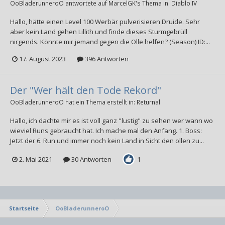
OoBladerunneroO
antwortete auf
MarcelGK
's Thema in:
Diablo IV
Hallo, hätte einen Level 100 Werbär pulverisieren Druide. Sehr
aber kein Land gehen Lillith und finde dieses Sturmgebrüll
nirgends. Könnte mir jemand gegen die Olle helfen? (Season) ID:...
17. August 2023
396 Antworten
Der "Wer hält den Tode Rekord"
OoBladerunneroO
hat ein Thema erstellt in:
Returnal
Hallo, ich dachte mir es ist voll ganz "lustig" zu sehen wer wann wo
wieviel Runs gebraucht hat. Ich mache mal den Anfang. 1. Boss:
Jetzt der 6. Run und immer noch kein Land in Sicht den ollen zu...
2. Mai 2021
30 Antworten
1
Startseite
OoBladerunneroO