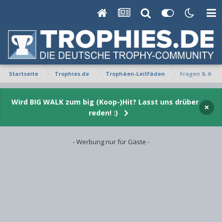
Startseite
Trophies.de
Trophäen-Leitfäden
Fragen & Ant
Wird BIG WALK zum big (Koop-)Hit? Lasst uns drüber
×
reden! :)
- Werbung nur für Gäste -