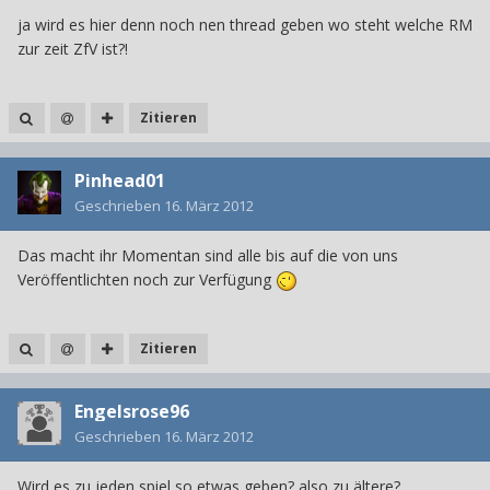
ja wird es hier denn noch nen thread geben wo steht welche RM
zur zeit ZfV ist?!
Zitieren
Pinhead01
Geschrieben
16. März 2012
Das macht ihr Momentan sind alle bis auf die von uns
Veröffentlichten noch zur Verfügung
Zitieren
Engelsrose96
Geschrieben
16. März 2012
Wird es zu jeden spiel so etwas geben? also zu ältere?