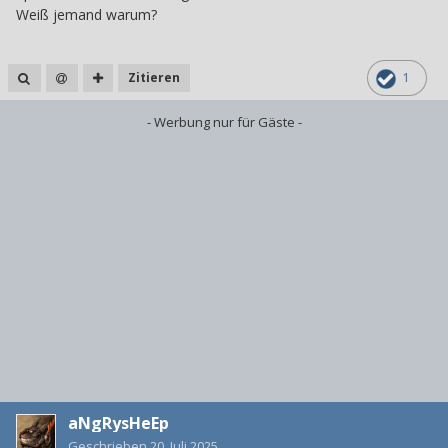
Weiß jemand warum?
Zitieren
1
- Werbung nur für Gäste -
aNgRysHeEp
Geschrieben
20. Juli 2025