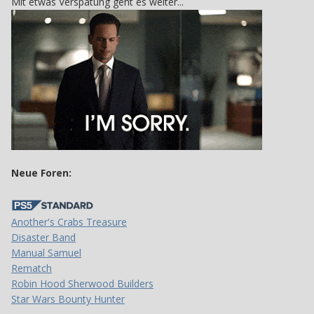
Mit etwas Verspätung geht es weiter...
Neue Foren:
Another's Crabs Treasure
Disaster Band
Manual Samuel
Rematch
Robin Hood Sherwood Builders
Star Wars Bounty Hunter