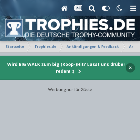
Startseite
Trophies.de
Ankündigungen & Feedback
Ankü
Wird BIG WALK zum big (Koop-)Hit? Lasst uns drüber
×
reden! :)
- Werbung nur für Gäste -