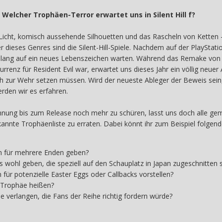
Welcher Trophäen-Terror erwartet uns in Silent Hill f?
icht, komisch aussehende Silhouetten und das Rascheln von Ketten – s
r dieses Genres sind die Silent-Hill-Spiele. Nachdem auf der PlayStati
lang auf ein neues Lebenszeichen warten. Während das Remake von Sile
rrenz für Resident Evil war, erwartet uns dieses Jahr ein völlig neuer A
h zur Wehr setzen müssen. Wird der neueste Ableger der Beweis sein,
den wir es erfahren.
nung bis zum Release noch mehr zu schüren, lasst uns doch alle gem
annte Trophäenliste zu erraten. Dabei könnt ihr zum Beispiel folgen
n für mehrere Enden geben?
wohl geben, die speziell auf den Schauplatz in Japan zugeschnitten 
für potenzielle Easter Eggs oder Callbacks vorstellen?
n-Trophäe heißen?
 verlangen, die Fans der Reihe richtig fordern würde?