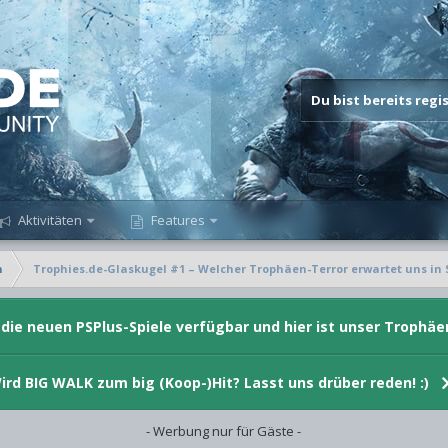
Du bist bereits reg
Aktivitäten
Features
n
Trophies.de-Glaskugel #1 – Welcher Trophäen-Terror erwartet uns in Si
d die neuen PSPlus-Spiele verfügbar und hier ist unser Trophäe
ird BIG WALK zum big (Koop-)Hit? Lasst uns drüber reden! :)
- Werbung nur für Gäste -