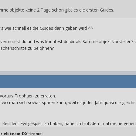
mmelobjekte keine 2 Tage schon gibt es die ersten Guides.
rs wie schnell es die Guides dann geben wird ^^
vermutest du und was könntest du dir als Sammelobjekt vorstellen? 
schenschritte zu belohnen?
m Voraus Trophäen zu erraten.
r, wo man sich sowas sparen kann, weil es jedes Jahr quasi die gleiche L
er Resident Evil gespielt zu haben, haue ich trotzdem mal meine gene
hrieb
team-DX-treme
: