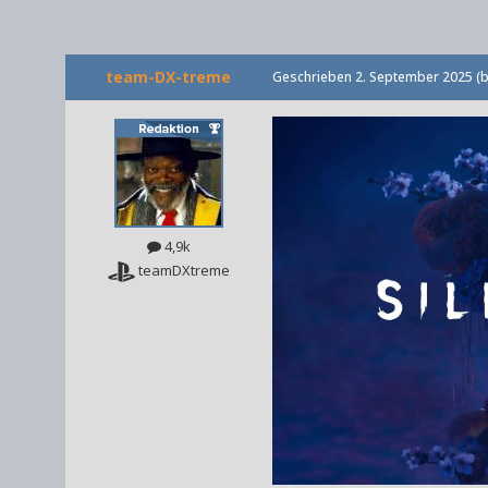
team-DX-treme
Geschrieben
2. September 2025
(b
4,9k
teamDXtreme