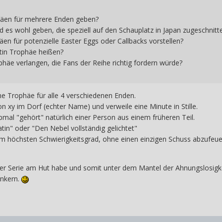
häen für mehrere Enden geben?
 es wohl geben, die speziell auf den Schauplatz in Japan zugeschnitt
en für potenzielle Easter Eggs oder Callbacks vorstellen?
atin Trophäe heißen?
häe verlangen, die Fans der Reihe richtig fordern würde?
eine Trophäe für alle 4 verschiedenen Enden.
 xy im Dorf (echter Name) und verweile eine Minute in Stille.
al "gehört" natürlich einer Person aus einem früheren Teil.
latin" oder "Den Nebel vollständig gelichtet"
m höchsten Schwierigkeitsgrad, ohne einen einzigen Schuss abzufeuer
 der Serie am Hut habe und somit unter dem Mantel der Ahnungslosig
inkern.