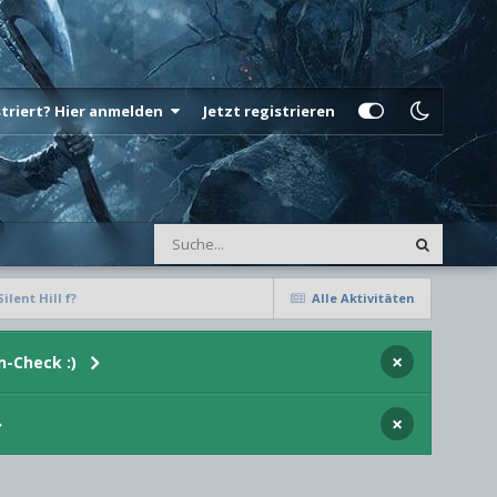
istriert? Hier anmelden
Jetzt registrieren
lent Hill f?
Alle Aktivitäten
×
n-Check :)
×