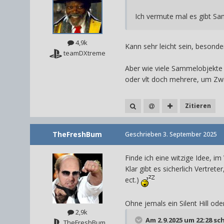
Ich vermute mal es gibt Sa
4,9k
Kann sehr leicht sein, besonde
teamDXtreme
Aber wie viele Sammelobjekte 
oder vlt doch mehrere, um Zwi
Zitieren
TheFreshBum
Geschrieben
3. September 2025
Finde ich eine witzige Idee, i
Klar gibt es sicherlich Vertrete
ect.)
Ohne jemals ein Silent Hill od
2,9k
Am 2.9.2025 um 22:28 sc
TheFreshBum