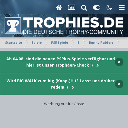
Startseite
Spiele
PS5 Spiele
B
Bunny Raiders
Ver
Ab 04.08. sind die neuen PSPlus-Spiele verfügbar und
×
hier ist unser Trophäen-Check :)
Wird BIG WALK zum big (Koop-)Hit? Lasst uns drüber
×
reden! :)
- Werbung nur für Gäste -