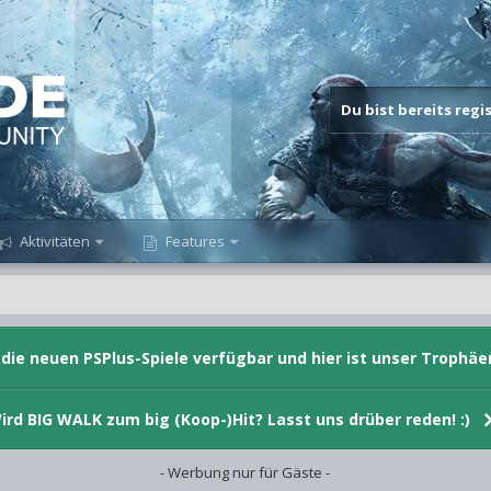
Du bist bereits reg
Aktivitäten
Features
d die neuen PSPlus-Spiele verfügbar und hier ist unser Trophäe
ird BIG WALK zum big (Koop-)Hit? Lasst uns drüber reden! :)
- Werbung nur für Gäste -