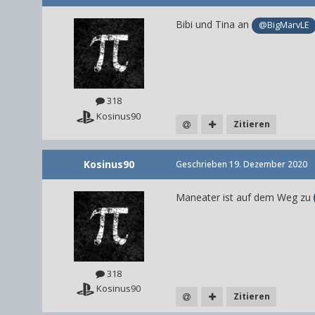
Bibi und Tina an
@BigMarvLE
318
Kosinus90
Zitieren
Kosinus90
Geschrieben
19. Dezember 2020
Maneater ist auf dem Weg zu
318
Kosinus90
Zitieren