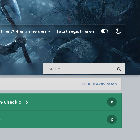
istriert? Hier anmelden
Jetzt registrieren
Alle Aktivitäten
×
n-Check :)
×