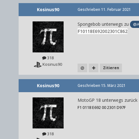
Kosinus90
Geschrieben
11. Februar 2021
Spongebob unterwegs zu
@A
F10118E692002301C862
318
Kosinus90
Zitieren
Kosinus90
Geschrieben
15. März 2021
MotoGP 18 unterwegs zurück
F1 0118 E692 00
2301 D97F
318