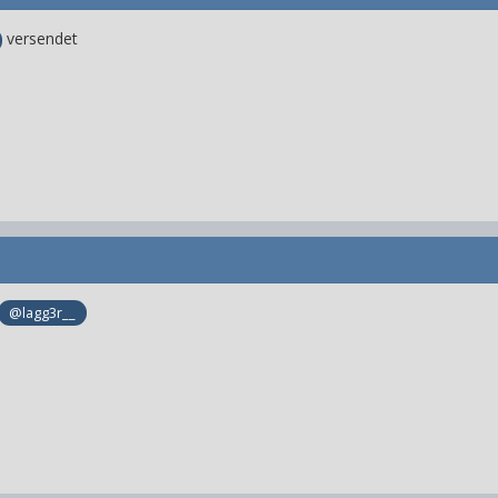
versendet
@lagg3r__