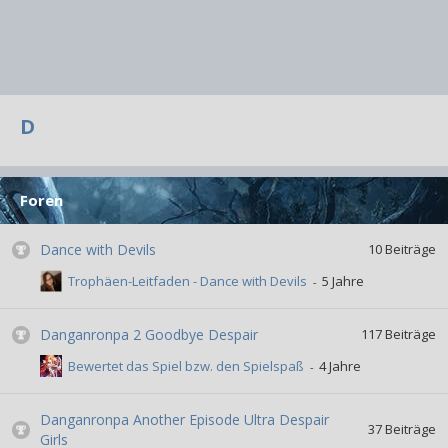
D
Foren
Dance with Devils
10
Beiträge
Trophäen-Leitfaden - Dance with Devils
Danganronpa 2 Goodbye Despair
117
Beiträge
Bewertet das Spiel bzw. den Spielspaß
Danganronpa Another Episode Ultra Despair
37
Beiträge
Girls