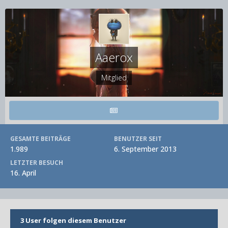
Aaerox
Mitglied
GESAMTE BEITRÄGE
BENUTZER SEIT
1.989
6. September 2013
LETZTER BESUCH
16. April
3 User folgen diesem Benutzer