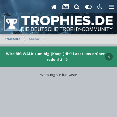
Startseite
Aaerox
Wird BIG WALK zum big (Koop-)Hit? Lasst uns drüber
×
reden! :)
- Werbung nur für Gäste -