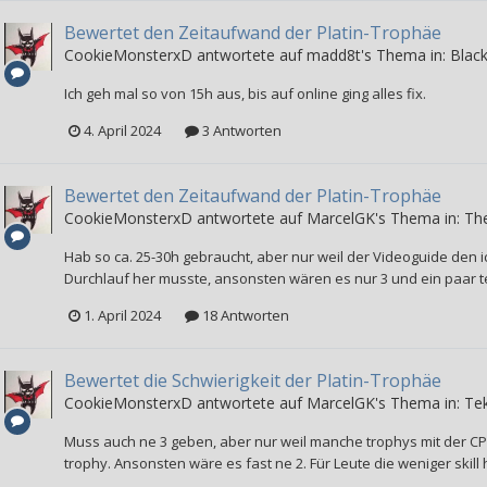
Bewertet den Zeitaufwand der Platin-Trophäe
CookieMonsterxD
antwortete auf
madd8t
's Thema in:
Black
Ich geh mal so von 15h aus, bis auf online ging alles fix.
4. April 2024
3 Antworten
Bewertet den Zeitaufwand der Platin-Trophäe
CookieMonsterxD
antwortete auf
MarcelGK
's Thema in:
The
Hab so ca. 25-30h gebraucht, aber nur weil der Videoguide den ic
Durchlauf her musste, ansonsten wären es nur 3 und ein paar t
1. April 2024
18 Antworten
Bewertet die Schwierigkeit der Platin-Trophäe
CookieMonsterxD
antwortete auf
MarcelGK
's Thema in:
Te
Muss auch ne 3 geben, aber nur weil manche trophys mit der CP
trophy. Ansonsten wäre es fast ne 2. Für Leute die weniger skil