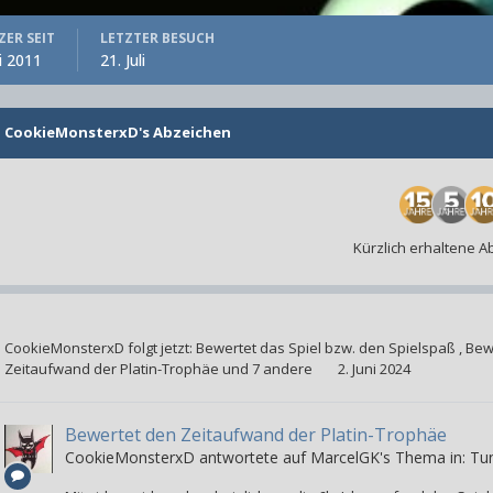
ER SEIT
LETZTER BESUCH
i 2011
21. Juli
CookieMonsterxD's Abzeichen
Kürzlich erhaltene 
CookieMonsterxD
folgt jetzt:
Bewertet das Spiel bzw. den Spielspaß
,
Bew
Zeitaufwand der Platin-Trophäe
und 7 andere
2. Juni 2024
Bewertet den Zeitaufwand der Platin-Trophäe
CookieMonsterxD
antwortete auf
MarcelGK
's Thema in:
Tun