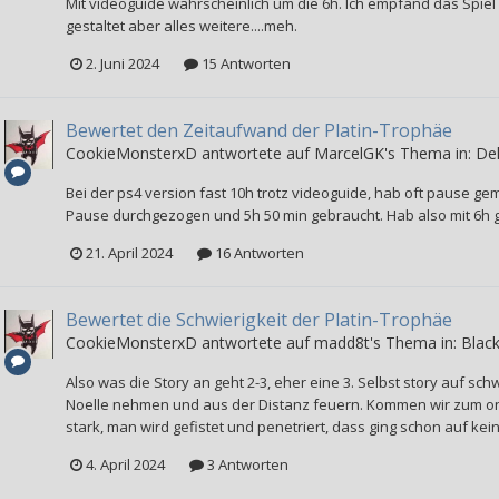
Mit videoguide wahrscheinlich um die 6h. Ich empfand das Spiel 
gestaltet aber alles weitere....meh.
2. Juni 2024
15 Antworten
Bewertet den Zeitaufwand der Platin-Trophäe
CookieMonsterxD
antwortete auf
MarcelGK
's Thema in:
Del
Bei der ps4 version fast 10h trotz videoguide, hab oft pause ge
Pause durchgezogen und 5h 50 min gebraucht. Hab also mit 6h g
21. April 2024
16 Antworten
Bewertet die Schwierigkeit der Platin-Trophäe
CookieMonsterxD
antwortete auf
madd8t
's Thema in:
Black
Also was die Story an geht 2-3, eher eine 3. Selbst story auf sch
Noelle nehmen und aus der Distanz feuern. Kommen wir zum onli
stark, man wird gefistet und penetriert, dass ging schon auf kei
4. April 2024
3 Antworten