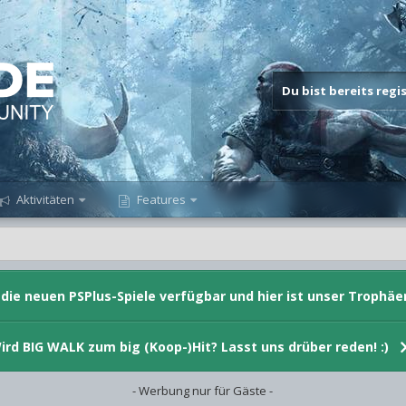
Du bist bereits reg
Aktivitäten
Features
d die neuen PSPlus-Spiele verfügbar und hier ist unser Trophäe
ird BIG WALK zum big (Koop-)Hit? Lasst uns drüber reden! :)
- Werbung nur für Gäste -