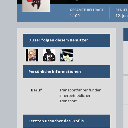
GESAMTE BEITRÄGE
BENUTZ
1.109
12. Jun
3 User folgen diesem Benutzer
Persönliche Informationen
Beruf
Transportfahrer für den
innerbetrieblichen
Transport
Letzten Besucher des Profils