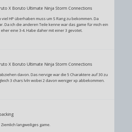
uto X Boruto Ultimate Ninja Storm Connections
fen viel HP überhaben muss um S Rang zu bekommen. Da
r. Da ich die anderen Teile kenne war das game für mich ein
t eher eine 3-4. Habe daher mit einer 3 gevotet.
uto X Boruto Ultimate Ninja Storm Connections
h abziehen davon. Das nervige war die 5 Charaktere auf 30 zu
eitgleich 3 chars lvln wobei 2 davon weniger xp abbekommen.
packing
. Ziemlich langweiliges game.