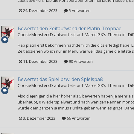
Laut save 40h, hab die Konsole aber öfter mal laufen lassen, da
24. Dezember 2023
5 Antworten
Bewertet den Zeitaufwand der Platin-Trophäe
CookieMonsterxD
antwortete auf
MarcelGK
's Thema in:
Di
Hab platin erst bekommen nachdem ich die dlcs erledigt habe. L
Zeit abziehen wo ich nur im Menü war weil das game die letzte s
11. Dezember 2023
90 Antworten
Bewertet das Spiel bzw. den Spielspaß
CookieMonsterxD
antwortete auf
MarcelGK
's Thema in:
Di
Also diejenigen die hier höher als 5 bewerten haben ja mehr als
überhaupt, 0 Wiederspielwert und nach wenigen Rennen monot
würde dem ganzen ja minus Punkte geben wenn es ginge. Daher
3. Dezember 2023
66 Antworten