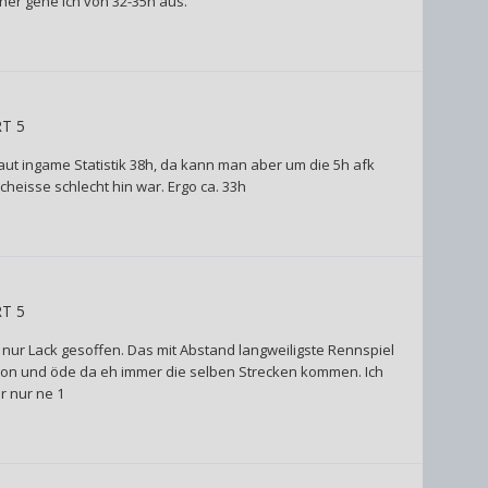
her gehe ich von 32-35h aus.
RT 5
aut ingame Statistik 38h, da kann man aber um die 5h afk
cheisse schlecht hin war. Ergo ca. 33h
RT 5
 nur Lack gesoffen. Das mit Abstand langweiligste Rennspiel
on und öde da eh immer die selben Strecken kommen. Ich
 nur ne 1