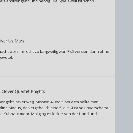
als anstrengend und nervig. Die Spielewelt ist schön
iver Us Mars
macht weils mir echt zu langweilig war. Ps5 version dann ohne
evotet.
 Clover Quartet Knights
wer geht locker weg. Mission 4 und 5 bei Asta sollte man
ne Modus, da vergebe ich eine 5, die KI ist so unverschämt
ne Kuhhaut mehr. Mal ging es locker von der Hand und...