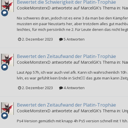
Bewertet die Schwierigkeit der Platin-Trophäe
CookieMonsterxD
antwortete auf
MarcelGK
's Thema in:
Nar
Nix schweres dran, jedoch ist es eine 3 da man bei den Kämp
mussten ein paar Neustarts her, aber trotzdem alles gut machba
leichtes, für mich persönlich ne 2. Für Leute denen das nicht lieg
2. Dezember 2023
5 Antworten
Bewertet den Zeitaufwand der Platin-Trophäe
CookieMonsterxD
antwortete auf
MarcelGK
's Thema in:
Nar
Laut App 57h, ich war auch viel afk. Kann ich wahrscheinlich 10
lvln, es war gefühlt kein Ende in Sicht😵‍💫 das gute man kann Z
2. Dezember 2023
4 Antworten
Bewertet den Zeitaufwand der Platin-Trophäe
CookieMonsterxD
antwortete auf
MarcelGK
's Thema in:
Un
Ps4 Version gemütlich mit knapp 4h Ps5 version schnell mit 1 ½h