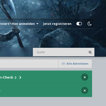
istriert? Hier anmelden
Jetzt registrieren
Alle Aktivitäten
×
n-Check :)
×