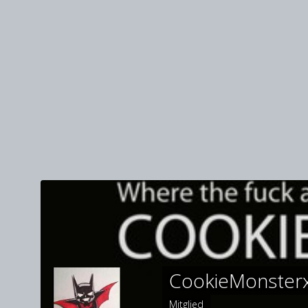
CookieMonster
Mitglied