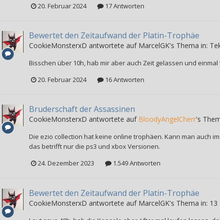
20. Februar 2024
17 Antworten
Bewertet den Zeitaufwand der Platin-Trophäe
CookieMonsterxD
antwortete auf
MarcelGK
's Thema in:
Te
Bisschen über 10h, hab mir aber auch Zeit gelassen und einmal w
20. Februar 2024
16 Antworten
Bruderschaft der Assassinen
CookieMonsterxD
antwortete auf
BloodyAngelCherr
's Them
Die ezio collection hat keine online trophäen. Kann man auch i
das betrifft nur die ps3 und xbox Versionen.
24. Dezember 2023
1.549 Antworten
Bewertet den Zeitaufwand der Platin-Trophäe
CookieMonsterxD
antwortete auf
MarcelGK
's Thema in:
13 