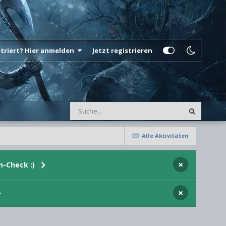
istriert? Hier anmelden
Jetzt registrieren
Alle Aktivitäten
×
n-Check :)
×