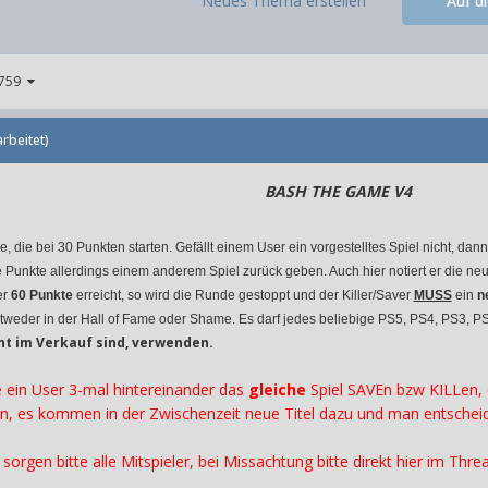
Neues Thema erstellen
Auf d
 2759
rbeitet)
BASH THE GAME V4
, die bei 30 Punkten starten. Gefällt einem User ein vorgestelltes Spiel nicht, da
se Punkte allerdings einem anderem Spiel zurück geben. Auch hier notiert er die n
r
60 Punkte
erreicht, so wird die Runde gestoppt und der Killer/Saver
MUSS
ein
n
entweder in der Hall of Fame oder Shame. Es darf jedes beliebige PS5, PS4, PS3
cht im Verkauf sind, verwenden.
e ein User 3-mal hintereinander das
gleiche
Spiel SAVEn bzw KILLen, 
n, es kommen in der Zwischenzeit neue Titel dazu und man entscheide
sorgen bitte alle Mitspieler, bei Missachtung bitte direkt hier im T