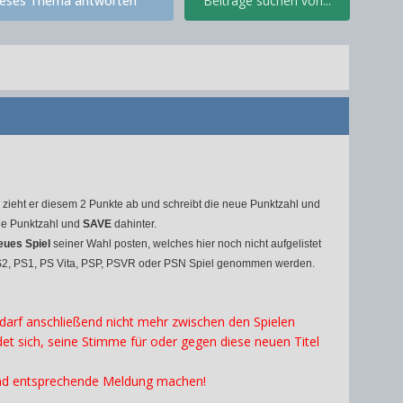
ieses Thema antworten
Beiträge suchen von...
nn zieht er diesem 2 Punkte ab und schreibt die neue Punktzahl und
eue Punktzahl und
SAVE
dahinter.
eues Spiel
seiner Wahl posten, welches hier noch nicht aufgelistet
, PS2, PS1, PS Vita, PSP, PSVR oder PSN Spiel genommen werden.
darf anschließend nicht mehr zwischen den Spielen
t sich, seine Stimme für oder gegen diese neuen Titel
hread entsprechende Meldung machen!