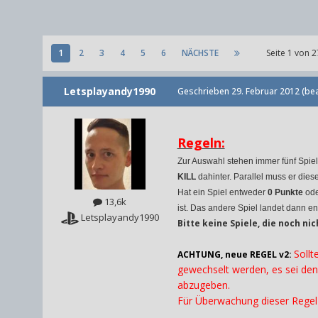
1
2
3
4
5
6
NÄCHSTE
Seite 1 von
Letsplayandy1990
Geschrieben
29. Februar 2012
(bea
Regeln:
Zur Auswahl stehen immer fünf Spiele
KILL
dahinter. Parallel muss er die
Hat ein Spiel entweder
0 Punkte
ode
13,6k
ist. Das andere Spiel landet dann 
Letsplayandy1990
Bitte keine Spiele, die noch ni
Sollt
ACHTUNG, neue REGEL v2:
gewechselt werden, es sei den
abzugeben.
Für Überwachung dieser Regel 