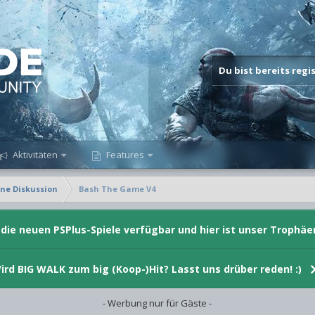
Du bist bereits reg
Aktivitäten
Features
ne Diskussion
Bash The Game V4
d die neuen PSPlus-Spiele verfügbar und hier ist unser Trophäe
ird BIG WALK zum big (Koop-)Hit? Lasst uns drüber reden! :)
- Werbung nur für Gäste -