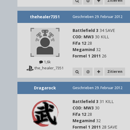
Zitieren
thehealer7351
Geschrieben
29. Februar 2012
Battlefield 3
34 SAVE
COD: MW3
30 KILL
Fifa 12
28
Megamind
32
Formel 1 2011
26
1,6k
the_healer_7351
Zitieren
Dragarock
Geschrieben
29. Februar 2012
Battlefield 3
31 KILL
COD: MW3
30
Fifa 12
28
Megamind
32
Formel 1 2011
28 SAVE