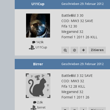
U11Cup
Geschrieben
29. Februar 2012
Battlefield 3 30
COD: MW3 32 SAVE
Fifa 12 30
Megamind 32
Formel 1 2011 26 KILL
14,9k
U11Cup
Zitieren
Birrer
Geschrieben
29. Februar 2012
Battlefield 3 32 SAVE
COD: MW3 32
Fifa 12 28 KILL
Megamind 32
Formel 1 2011 26
2,6k
birret