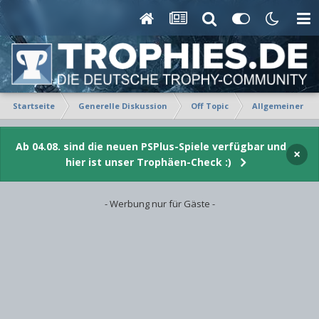
Startseite
Generelle Diskussion
Off Topic
Allgemeiner Ta
Ab 04.08. sind die neuen PSPlus-Spiele verfügbar und
×
hier ist unser Trophäen-Check :)
- Werbung nur für Gäste -