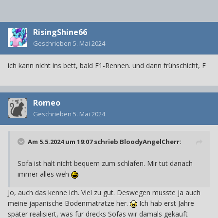
RisingShine66
Geschrieben
5. Mai 2024
ich kann nicht ins bett, bald F1-Rennen. und dann frühschicht, F
Romeo
Geschrieben
5. Mai 2024
Am 5.5.2024 um 19:07 schrieb
BloodyAngelCherr
:
Sofa ist halt nicht bequem zum schlafen. Mir tut danach
immer alles weh
Jo, auch das kenne ich. Viel zu gut. Deswegen musste ja auch
meine japanische Bodenmatratze her.
Ich hab erst Jahre
später realisiert, was für drecks Sofas wir damals gekauft