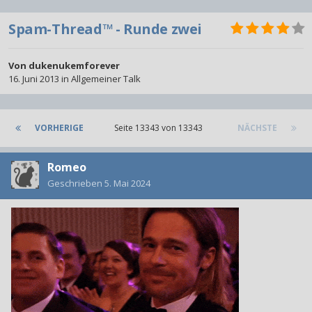
Spam-Thread™ - Runde zwei
Von
dukenukemforever
16. Juni 2013
in
Allgemeiner Talk
VORHERIGE
Seite 13343 von 13343
NÄCHSTE
Romeo
Geschrieben
5. Mai 2024