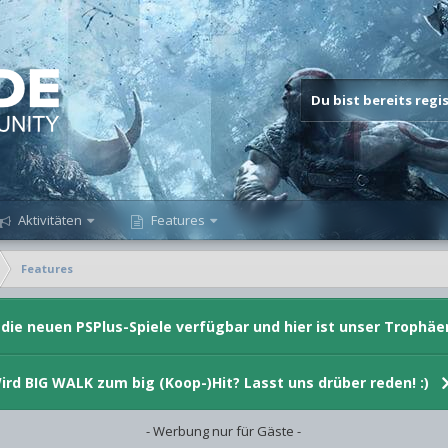
Du bist bereits reg
Aktivitäten
Features
Features
d die neuen PSPlus-Spiele verfügbar und hier ist unser Trophäe
ird BIG WALK zum big (Koop-)Hit? Lasst uns drüber reden! :)
- Werbung nur für Gäste -