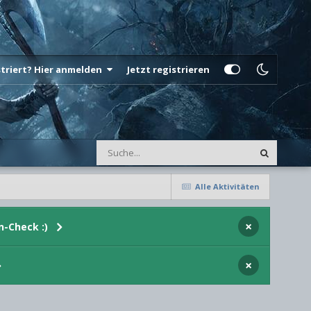
istriert? Hier anmelden
Jetzt registrieren
Alle Aktivitäten
×
n-Check :)
×