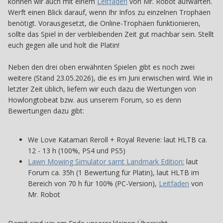
können wir auch mit einem
Leitfaden
von Mr. Robot aufwarten.
Werft einen Blick darauf, wenn Ihr Infos zu einzelnen Trophäen
benötigt. Vorausgesetzt, die Online-Trophäen funktionieren,
sollte das Spiel in der verbleibenden Zeit gut machbar sein. Stellt
euch gegen alle und holt die Platin!
Neben den drei oben erwähnten Spielen gibt es noch zwei
weitere (Stand 23.05.2026), die es im Juni erwischen wird. Wie in
letzter Zeit üblich, liefern wir euch dazu die Wertungen von
Howlongtobeat bzw. aus unserem Forum, so es denn
Bewertungen dazu gibt:
We Love Katamari Reroll + Royal Reverie: laut HLTB ca.
12 - 13 h (100%, PS4 und PS5)
Lawn Mowing Simulator samt Landmark Edition:
laut
Forum ca. 35h (1 Bewertung für Platin), laut HLTB im
Bereich von 70 h für 100% (PC-Version),
Leitfaden
von
Mr. Robot