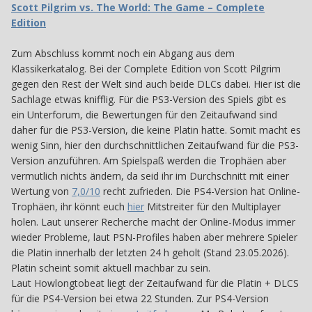
Scott Pilgrim vs. The World: The Game – Complete
Edition
Zum Abschluss kommt noch ein Abgang aus dem
Klassikerkatalog. Bei der Complete Edition von Scott Pilgrim
gegen den Rest der Welt sind auch beide DLCs dabei. Hier ist die
Sachlage etwas knifflig. Für die PS3-Version des Spiels gibt es
ein Unterforum, die Bewertungen für den Zeitaufwand sind
daher für die PS3-Version, die keine Platin hatte. Somit macht es
wenig Sinn, hier den durchschnittlichen Zeitaufwand für die PS3-
Version anzuführen. Am Spielspaß werden die Trophäen aber
vermutlich nichts ändern, da seid ihr im Durchschnitt mit einer
Wertung von
7,0/10
recht zufrieden. Die PS4-Version hat Online-
Trophäen, ihr könnt euch
hier
Mitstreiter für den Multiplayer
holen. Laut unserer Recherche macht der Online-Modus immer
wieder Probleme, laut PSN-Profiles haben aber mehrere Spieler
die Platin innerhalb der letzten 24 h geholt (Stand 23.05.2026).
Platin scheint somit aktuell machbar zu sein.
Laut Howlongtobeat liegt der Zeitaufwand für die Platin + DLCS
für die PS4-Version bei etwa 22 Stunden. Zur PS4-Version