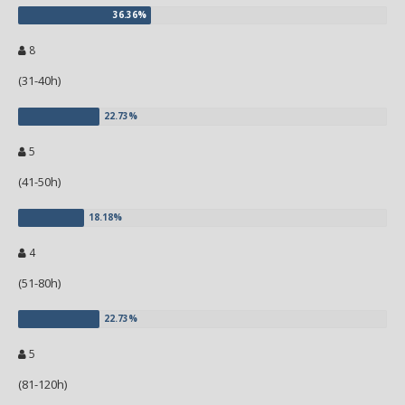
8
(31-40h)
5
(41-50h)
4
(51-80h)
5
(81-120h)