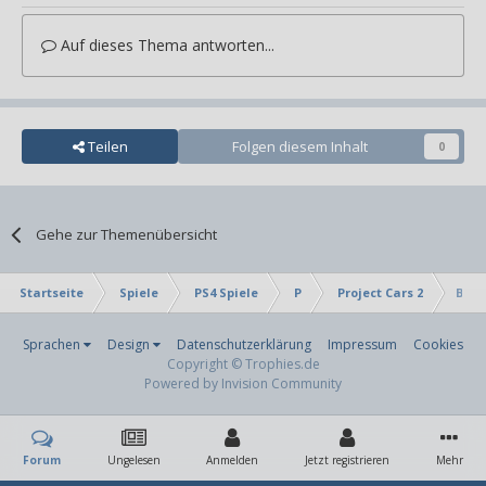
Auf dieses Thema antworten...
Teilen
Folgen diesem Inhalt
0
Gehe zur Themenübersicht
Startseite
Spiele
PS4 Spiele
P
Project Cars 2
Bewe
Sprachen
Design
Datenschutzerklärung
Impressum
Cookies
Copyright © Trophies.de
Powered by Invision Community
Forum
Ungelesen
Anmelden
Jetzt registrieren
Mehr