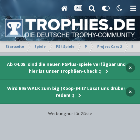
Startseite
Spiele
PS4 Spiele
P
Project Cars 2
Bewe
Ab 04.08. sind die neuen PSPlus-Spiele verfügbar und
×
hier ist unser Trophäen-Check :)
Wird BIG WALK zum big (Koop-)Hit? Lasst uns drüber
×
reden! :)
- Werbung nur für Gäste -