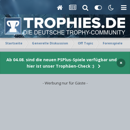
Startseite
Generelle Diskussion
Off Topic
Forenspiele
Ab 04.08. sind die neuen PSPlus-Spiele verfügbar und
×
hier ist unser Trophäen-Check :)
- Werbung nur für Gäste -