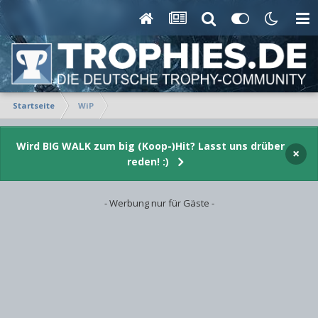
Startseite
WiP
Wird BIG WALK zum big (Koop-)Hit? Lasst uns drüber
×
reden! :)
- Werbung nur für Gäste -