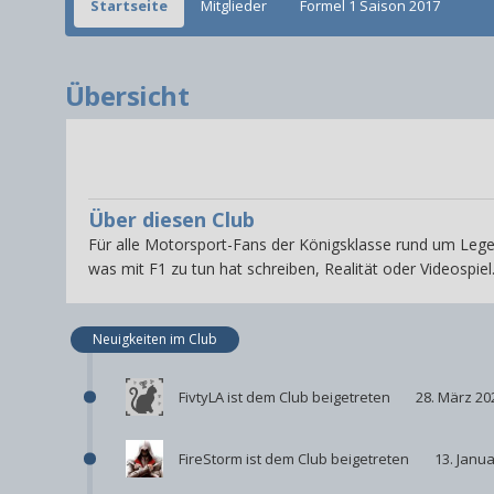
Startseite
Mitglieder
Formel 1 Saison 2017
Übersicht
Über diesen Club
Für alle Motorsport-Fans der Königsklasse rund um Lege
was mit F1 zu tun hat schreiben, Realität oder Videospie
Neuigkeiten im Club
FivtyLA
ist dem Club beigetreten
28. März 20
FireStorm
ist dem Club beigetreten
13. Janu