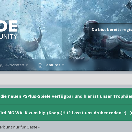
Du bist bereits reg
Aktivitäten
Features
d die neuen PSPlus-Spiele verfügbar und hier ist unser Trophäe
ird BIG WALK zum big (Koop-)Hit? Lasst uns drüber reden! :)
erbung nur für Gäste -