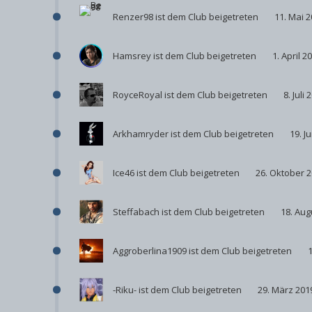
Renzer98
ist dem Club beigetreten
11. Mai 
Hamsrey
ist dem Club beigetreten
1. April 2
RoyceRoyal
ist dem Club beigetreten
8. Juli 
Arkhamryder
ist dem Club beigetreten
19. J
Ice46
ist dem Club beigetreten
26. Oktober 
Steffabach
ist dem Club beigetreten
18. Aug
Aggroberlina1909
ist dem Club beigetreten
1
-Riku-
ist dem Club beigetreten
29. März 201