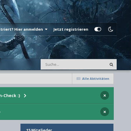
istriert? Hier anmelden
Jetzt registrieren
Alle Aktivitäten
×
n-Check :)
×
15 Mitglieder