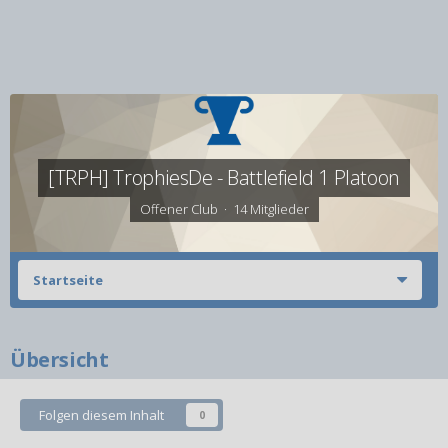
[TRPH] TrophiesDe - Battlefield 1 Platoon
Offener Club · 14 Mitglieder
Startseite
Übersicht
Folgen diesem Inhalt
0