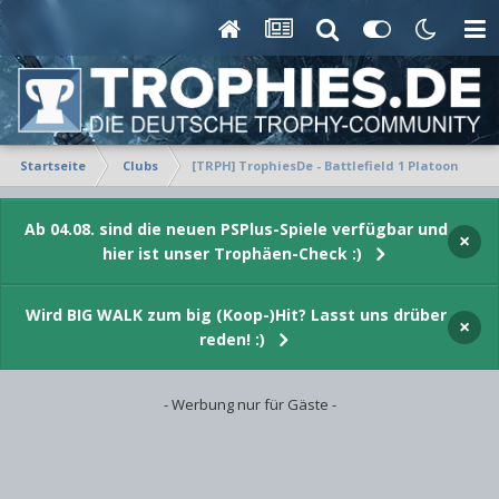
Startseite
Clubs
[TRPH] TrophiesDe - Battlefield 1 Platoon
Ab 04.08. sind die neuen PSPlus-Spiele verfügbar und
×
hier ist unser Trophäen-Check :)
Wird BIG WALK zum big (Koop-)Hit? Lasst uns drüber
×
reden! :)
- Werbung nur für Gäste -