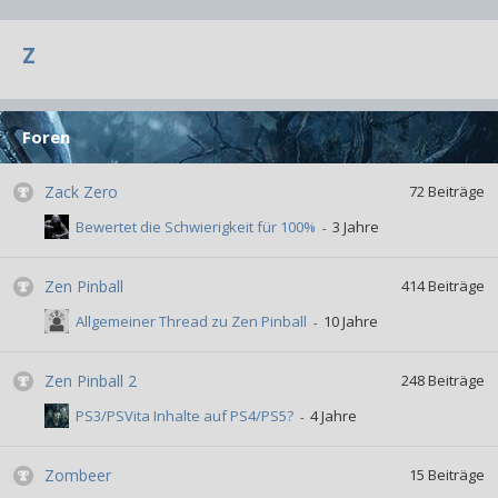
Z
Foren
Zack Zero
72
Beiträge
Bewertet die Schwierigkeit für 100%
Zen Pinball
414
Beiträge
Allgemeiner Thread zu Zen Pinball
Zen Pinball 2
248
Beiträge
PS3/PSVita Inhalte auf PS4/PS5?
Zombeer
15
Beiträge