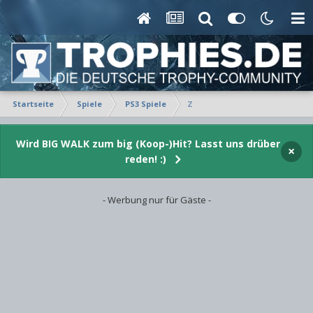
Startseite
Spiele
PS3 Spiele
Z
Wird BIG WALK zum big (Koop-)Hit? Lasst uns drüber
×
reden! :)
- Werbung nur für Gäste -