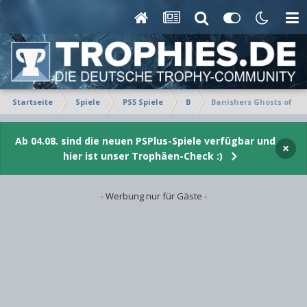
Startseite
Spiele
PS5 Spiele
B
Banishers Ghosts of Ne
Ab 04.08. sind die neuen PSPlus-Spiele verfügbar und
×
hier ist unser Trophäen-Check :)
- Werbung nur für Gäste -